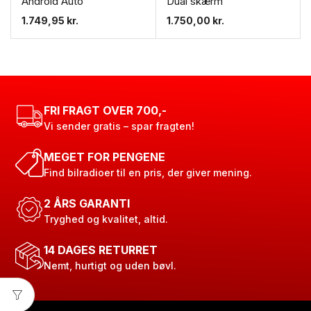
Android Auto
Dual skærm
1.749,95
kr.
1.750,00
kr.
FRI FRAGT OVER 700,-
Vi sender gratis – spar fragten!
MEGET FOR PENGENE
Find bilradioer til en pris, der giver mening.
2 ÅRS GARANTI
Tryghed og kvalitet, altid.
14 DAGES RETURRET
Nemt, hurtigt og uden bøvl.