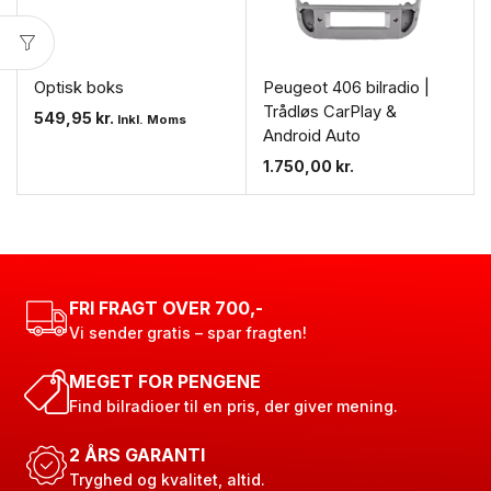
Optisk boks
Peugeot 406 bilradio |
Trådløs CarPlay &
549,95
kr.
Inkl. Moms
Android Auto
1.750,00
kr.
FRI FRAGT OVER 700,-
Vi sender gratis – spar fragten!
MEGET FOR PENGENE
Find bilradioer til en pris, der giver mening.
2 ÅRS GARANTI
Tryghed og kvalitet, altid.