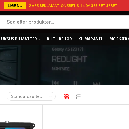
LIGE NU
2 ÅRS REKLAMATIONSRET & 14 DAGES RETURRET
LUKSUS BILMÅTTER
BILTILBEHØR
KLIMAPANEL
MC SKÆR
r