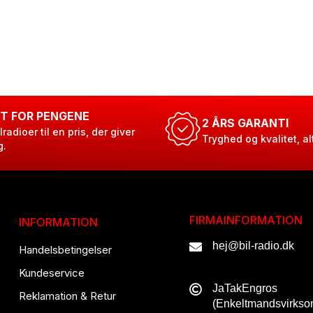
T FOR PENGENE
2 ÅRS GARANTI
lradioer til en pris, der giver
Tryghed og kvalitet, al
g.
FIRMAINFORMATION
INFORMATION
hej@bil-radio.dk
Handelsbetingelser
Kundeservice
JaTakEngros
Reklamation & Retur
(Enkeltmandsvirks