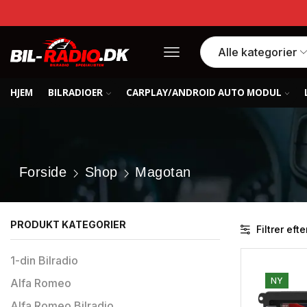
HJEM
BILRADIOER
CARPLAY/ANDROID AUTO MODUL
Forside
Shop
Magotan
PRODUKT KATEGORIER
Filtrer efte
1-din Bilradio
NY
Alfa Romeo
Alfa Romeo Bilradio