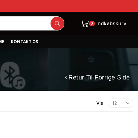
indkøbskurv
0
ME
KONTAKT OS
Retur Til Forrige Side
Vis