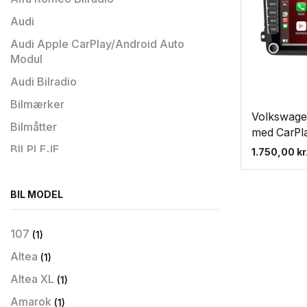
Audi
Audi Apple CarPlay/Android Auto
Modul
Audi Bilradio
Bilmærker
Volkswagen
Bilmåtter
med CarPl
BILPLEJE
1.750,00
kr
Bilradio
Bilradio til Hyundai
BIL MODEL
Biltilbehør
107
(1)
BMW
Altea
(1)
BMW Apple CarPlay/Android Auto
Modul
Altea XL
(1)
BMW Bilradio
Amarok
(1)