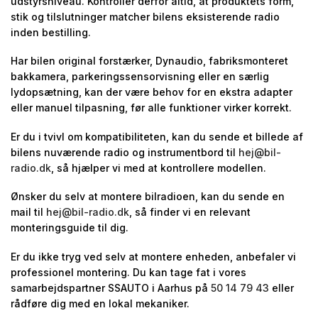
udstyrsniveau. Kontrollér derfor altid, at produktets form,
stik og tilslutninger matcher bilens eksisterende radio
inden bestilling.
Har bilen original forstærker, Dynaudio, fabriksmonteret
bakkamera, parkeringssensorvisning eller en særlig
lydopsætning, kan der være behov for en ekstra adapter
eller manuel tilpasning, før alle funktioner virker korrekt.
Er du i tvivl om kompatibiliteten, kan du sende et billede af
bilens nuværende radio og instrumentbord til
hej@bil-
radio.dk
, så hjælper vi med at kontrollere modellen.
Ønsker du selv at montere bilradioen, kan du sende en
mail til
hej@bil-radio.dk
, så finder vi en relevant
monteringsguide til dig.
Er du ikke tryg ved selv at montere enheden, anbefaler vi
professionel montering. Du kan tage fat i vores
samarbejdspartner SSAUTO i Aarhus på
50 14 79 43
eller
rådføre dig med en lokal mekaniker.