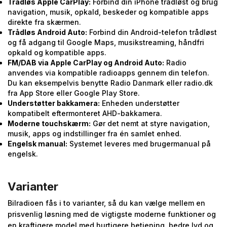
Trådløs Apple CarPlay:
Forbind din iPhone trådløst og brug
navigation, musik, opkald, beskeder og kompatible apps
direkte fra skærmen.
Trådløs Android Auto:
Forbind din Android-telefon trådløst
og få adgang til Google Maps, musikstreaming, håndfri
opkald og kompatible apps.
FM/DAB via Apple CarPlay og Android Auto:
Radio
anvendes via kompatible radioapps gennem din telefon.
Du kan eksempelvis benytte Radio Danmark eller radio.dk
fra App Store eller Google Play Store.
Understøtter bakkamera:
Enheden understøtter
kompatibelt eftermonteret AHD-bakkamera.
Moderne touchskærm:
Gør det nemt at styre navigation,
musik, apps og indstillinger fra én samlet enhed.
Engelsk manual:
Systemet leveres med brugermanual på
engelsk.
Varianter
Bilradioen fås i to varianter, så du kan vælge mellem en
prisvenlig løsning med de vigtigste moderne funktioner og
en kraftigere model med hurtigere betjening, bedre lyd og