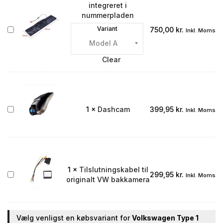
integreret i
nummerpladen
Bakkamera
Variant
750,00
kr.
Inkl. Moms
integreret
i
nummerpladen
Clear
Dashcam
1
×
Dashcam
399,95
kr.
Inkl. Moms
1
×
Tilslutningskabel til
Tilslutningskabel
299,95
kr.
Inkl. Moms
originalt VW bakkamera
til
originalt
VW
bakkamera
Vælg venligst en købsvariant for
Volkswagen Type 1