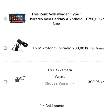
This item:
Volkswagen Type 1
Volkswagen
bilradio med CarPlay & Android
1.750,00
kr.
Type
Auto
1
bilradio
med
CarPlay
&
Mikrofon
1
×
Mikrofon til bilradio
200,00
kr.
Inkl. Moms
Android
til
Auto
bilradio
1
×
Bakkamera
Variant
Bakkamera
399,95
kr.
1
×
Bakkamera