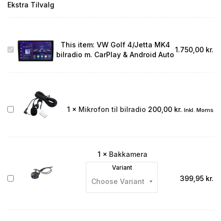
Ekstra Tilvalg
This item:
VW Golf 4/Jetta MK4
VW
1.750,00
kr.
bilradio m. CarPlay & Android Auto
Golf
4/Jetta
MK4
bilradio
m.
CarPlay
Mikrofon
1
×
Mikrofon til bilradio
200,00
kr.
Inkl. Moms
&
til
Android
bilradio
Auto
1
×
Bakkamera
Variant
Bakkamera
399,95
kr.