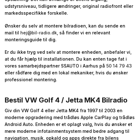
udstyrsniveau, tidligere ændringer, original radiofront eller
markedsspecifikke forskelle.
Ønsker du selv at montere bilradioen, kan du sende en
mail til
hej@bil-radio.dk
, så finder vi en relevant
monteringsguide til dig.
Er du ikke tryg ved selv at montere enheden, anbefaler vi,
at du får hjælp til installationen. Du kan enten tage fat i
vores samarbejdspartner SSAUTO i Aarhus på
50 14 79 43
eller rådføre dig med en lokal mekaniker, hvis du ønsker
professionel montering.
Bestil VW Golf 4 / Jetta MK4 Bilradio
Giv din VW Golf 4 eller Jetta MK4 fra 1997 til 2003 en
moderne opgradering med trådløs Apple CarPlay og trådløs
Android Auto. Enheden er et oplagt valg, hvis du ønsker et
mere moderne infotainmentsystem med bedre adgang til
navigation, musik, opkald og apps direkte fra bilens