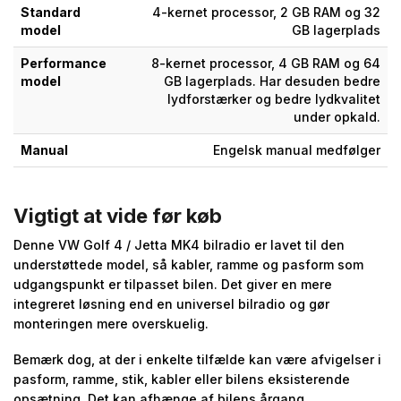
Standard
4-kernet processor, 2 GB RAM og 32
model
GB lagerplads
Performance
8-kernet processor, 4 GB RAM og 64
model
GB lagerplads. Har desuden bedre
lydforstærker og bedre lydkvalitet
under opkald.
Manual
Engelsk manual medfølger
Vigtigt at vide før køb
Denne VW Golf 4 / Jetta MK4 bilradio er lavet til den
understøttede model, så kabler, ramme og pasform som
udgangspunkt er tilpasset bilen. Det giver en mere
integreret løsning end en universel bilradio og gør
monteringen mere overskuelig.
Bemærk dog, at der i enkelte tilfælde kan være afvigelser i
pasform, ramme, stik, kabler eller bilens eksisterende
opsætning. Det kan afhænge af bilens årgang,