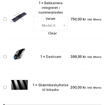
1
×
Bakkamera
integreret i
nummerpladen
Bakkamera
Variant
750,00
kr.
Inkl. Moms
integreret
i
nummerpladen
Clear
Dashcam
1
×
Dashcam
399,95
kr.
Inkl. Moms
1
×
Skærmbeskyttelse
Skærmbeskyttelse
200,00
kr.
Inkl. Moms
til bilradio
til
bilradio