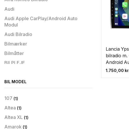
Audi
Audi Apple CarPlay/Android Auto
Modul
Audi Bilradio
Bilmærker
Lancia Yps
Bilmåtter
bilradio m.
Android A
BILPLEJE
1.750,00
kr
Bilradio
Bilradio til Hyundai
BIL MODEL
Biltilbehør
107
(1)
BMW
Altea
(1)
BMW Apple CarPlay/Android Auto
Modul
Altea XL
(1)
BMW Bilradio
Amarok
(1)