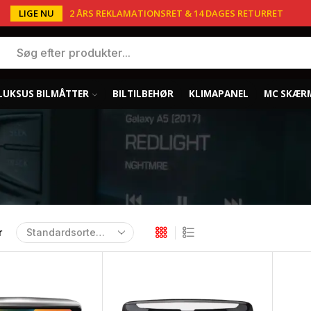
LIGE NU
2 ÅRS REKLAMATIONSRET & 14 DAGES RETURRET
LUKSUS BILMÅTTER
BILTILBEHØR
KLIMAPANEL
MC SKÆR
r