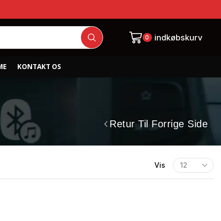
indkøbskurv
0
ME
KONTAKT OS
Retur Til Forrige Side
Vis