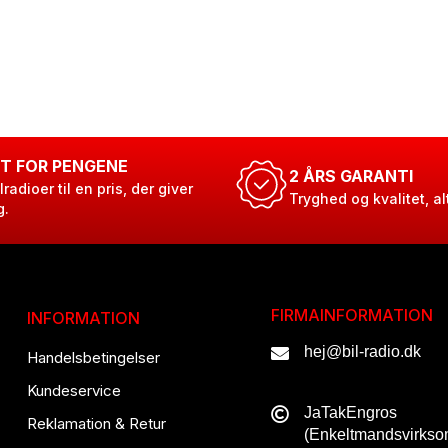
T FOR PENGENE
2 ÅRS GARANTI
lradioer til en pris, der giver
Tryghed og kvalitet, al
g.
FIRMAINFORMATION
INFORMATION
hej@bil-radio.dk
Handelsbetingelser
Kundeservice
JaTakEngros
Reklamation & Retur
(Enkeltmandsvirks