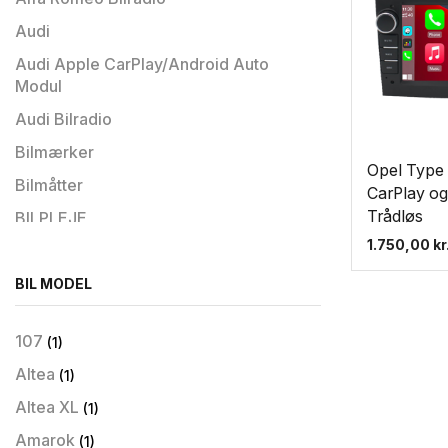
Audi
Audi Apple CarPlay/Android Auto
Modul
Audi Bilradio
Bilmærker
Opel Type 
Bilmåtter
CarPlay og
Trådløs
BILPLEJE
1.750,00
kr
Bilradio
Bilradio til Hyundai
BIL MODEL
Biltilbehør
107
(1)
BMW
Altea
(1)
BMW Apple CarPlay/Android Auto
Modul
Altea XL
(1)
BMW Bilradio
Amarok
(1)