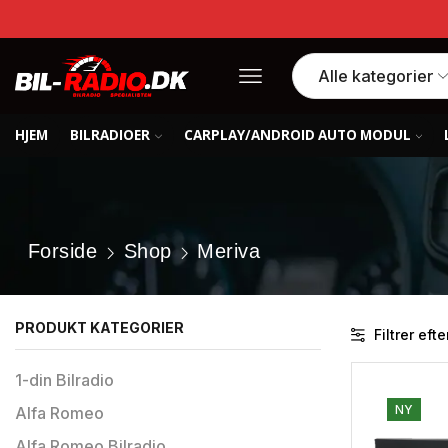
HJEM
BILRADIOER
CARPLAY/ANDROID AUTO MODUL
Forside
Shop
Meriva
PRODUKT KATEGORIER
Filtrer efte
1-din Bilradio
NY
Alfa Romeo
Alfa Romeo Bilradio