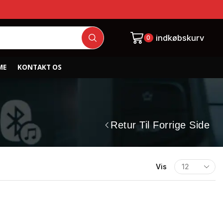
indkøbskurv
0
ME
KONTAKT OS
Retur Til Forrige Side
Vis