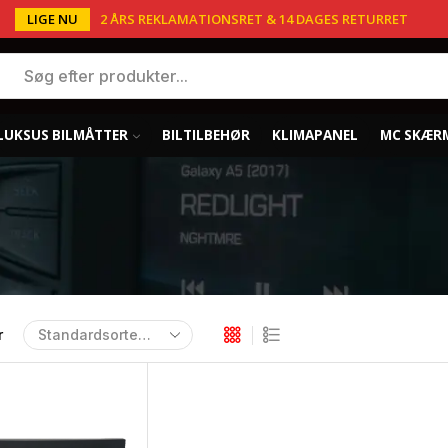
LIGE NU
2 ÅRS REKLAMATIONSRET & 14 DAGES RETURRET
LUKSUS BILMÅTTER
BILTILBEHØR
KLIMAPANEL
MC SKÆR
r