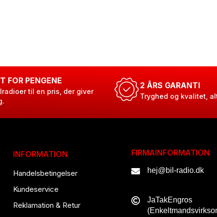
T FOR PENGENE
2 ÅRS GARANTI
lradioer til en pris, der giver
Tryghed og kvalitet, al
g.
FIRMAINFORMATION
INFORMATION
hej@bil-radio.dk
Handelsbetingelser
Kundeservice
JaTakEngros
Reklamation & Retur
(Enkeltmandsvirks