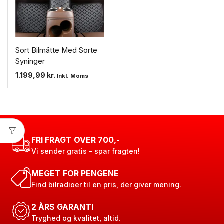
Sort Bilmåtte Med Sorte
Syninger
1.199,99
kr.
Inkl. Moms
FRI FRAGT OVER 700,-
Vi sender gratis – spar fragten!
MEGET FOR PENGENE
Find bilradioer til en pris, der giver mening.
2 ÅRS GARANTI
Tryghed og kvalitet, altid.