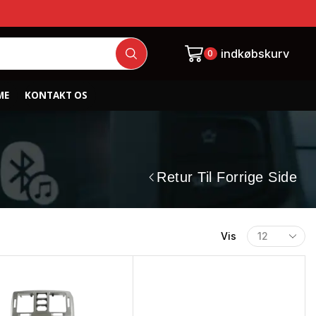
indkøbskurv
0
ME
KONTAKT OS
Retur Til Forrige Side
Vis