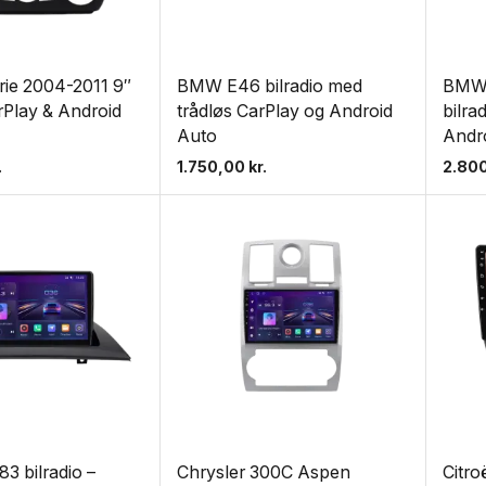
ie 2004-2011 9″
BMW E46 bilradio med
BMW 
arPlay & Android
trådløs CarPlay og Android
bilra
Auto
Andr
.
1.750,00
kr.
2.80
 bilradio –
Chrysler 300C Aspen
Citro