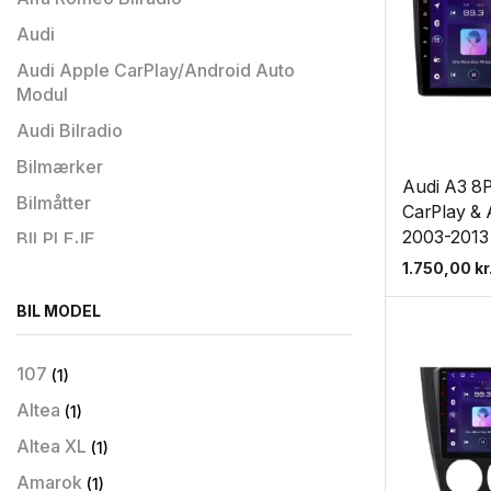
Audi
Audi Apple CarPlay/Android Auto
Modul
Audi Bilradio
Bilmærker
Audi A3 8P
Bilmåtter
CarPlay & 
2003-2013
BILPLEJE
1.750,00
kr
Bilradio
Bilradio til Hyundai
BIL MODEL
Biltilbehør
107
(1)
BMW
Altea
(1)
BMW Apple CarPlay/Android Auto
Modul
Altea XL
(1)
BMW Bilradio
Amarok
(1)