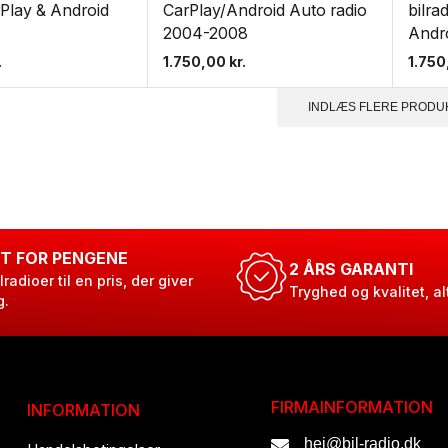
rPlay & Android
CarPlay/Android Auto radio
bilra
2004-2008
Andr
.
1.750,00
kr.
1.75
INDLÆS FLERE PRODU
T FOR PENGENE
2 ÅRS GARANTI
lradioer til en pris, der giver
Tryghed og kvalitet, al
g.
FIRMAINFORMATION
INFORMATION
hej@bil-radio.dk