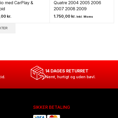
dio med CarPlay &
Quatre 2004 2005 2006
oid
2007 2008 2009
0,00
kr.
1.750,00
kr.
Inkl. Moms
KTER
14 DAGES RETURRET
tid.
Nemt, hurtigt og uden bøvl.
SIKKER BETALING