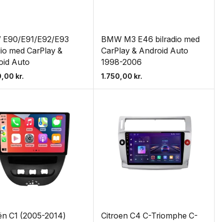
E90/E91/E92/E93
BMW M3 E46 bilradio med
dio med CarPlay &
CarPlay & Android Auto
oid Auto
1998-2006
0,00
kr.
1.750,00
kr.
ën C1 (2005-2014)
Citroen C4 C-Triomphe C-