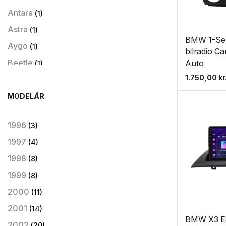
Carplay
Antara
(1)
Chevrolet
Astra
(1)
BMW 1-Ser
Chevrolet Bilradio
Aygo
(1)
bilradio C
Chrysler Bilradio
Beetle
Auto
(1)
1.750,00
kr
Citroen Apple CarPlay/Android Auto
C-Max
(3)
Modul
C1
MODELÅR
(1)
Citroen Bilradio
Caddy
(1)
Dacia Bilradio
1996
(3)
CC
(1)
Daihatsu Bilradio
1997
(4)
Connect
(2)
Dodge Bilradio
1998
(8)
Corsa
(1)
Fiat Bilradio
1999
(8)
EOS
(1)
Ford
2000
(11)
Fabia
(1)
Ford Apple CarPlay/Android Auto
2001
(14)
Fabia Combi
(1)
Modul
BMW X3 E83
2002
(20)