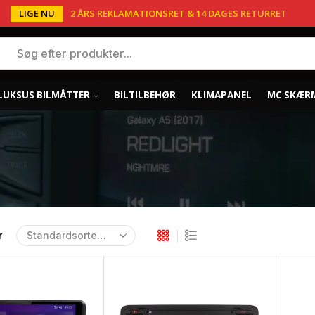
LIGE NU
2 ÅRS REKLAMATIONSRET & 14 DAGES RETURRET
LUKSUS BILMÅTTER
BILTILBEHØR
KLIMAPANEL
MC SKÆR
r