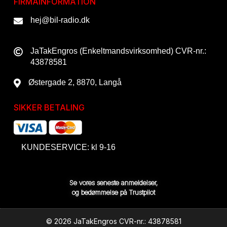
FIRMAINFORMATION
hej@bil-radio.dk
JaTakEngros (Enkeltmandsvirksomhed) CVR-nr.:
43878581
Østergade 2, 8870, Langå
SIKKER BETALING
KUNDESERVICE: kl 9-16
Se vores seneste anmeldelser,
og bedømmelse på Trustpilot
© 2026 JaTakEngros CVR-nr.: 43878581