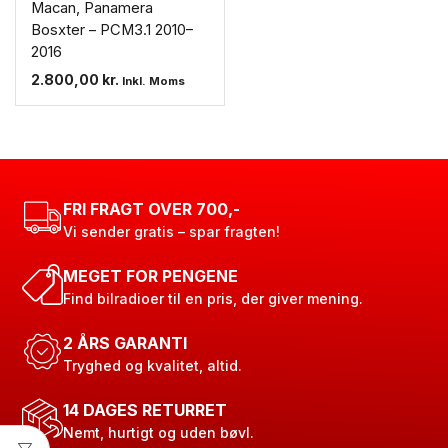
Macan, Panamera
Bosxter – PCM3.1 2010–
2016
2.800,00
kr.
Inkl. Moms
FRI FRAGT OVER 700,-
Vi sender gratis – spar fragten!
MEGET FOR PENGENE
Find bilradioer til en pris, der giver mening.
2 ÅRS GARANTI
Tryghed og kvalitet, altid.
14 DAGES RETURRET
Nemt, hurtigt og uden bøvl.