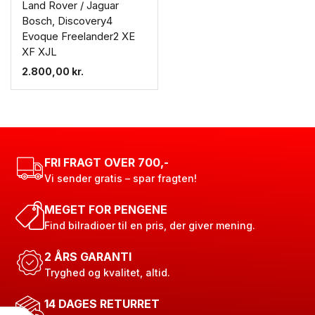
Land Rover / Jaguar
Bosch, Discovery4
Evoque Freelander2 XE
XF XJL
2.800,00
kr.
FRI FRAGT OVER 700,-
Vi sender gratis – spar fragten!
MEGET FOR PENGENE
Find bilradioer til en pris, der giver mening.
2 ÅRS GARANTI
Tryghed og kvalitet, altid.
14 DAGES RETURRET