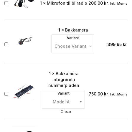
Mikrofon
1
×
Mikrofon til bilradio
200,00
kr.
Inkl. Moms
til
bilradio
1
×
Bakkamera
Variant
Bakkamera
399,95
kr.
1
×
Bakkamera
integreret i
nummerpladen
Bakkamera
Variant
750,00
kr.
Inkl. Moms
integreret
i
nummerpladen
Clear