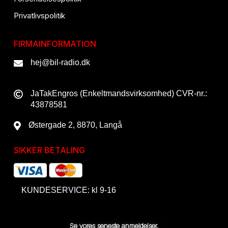
Privatlivspolitik
FIRMAINFORMATION
hej@bil-radio.dk
JaTakEngros (Enkeltmandsvirksomhed) CVR-nr.:
43878581
Østergade 2, 8870, Langå
SIKKER BETALING
KUNDESERVICE: kl 9-16
Se vores seneste anmeldelser,