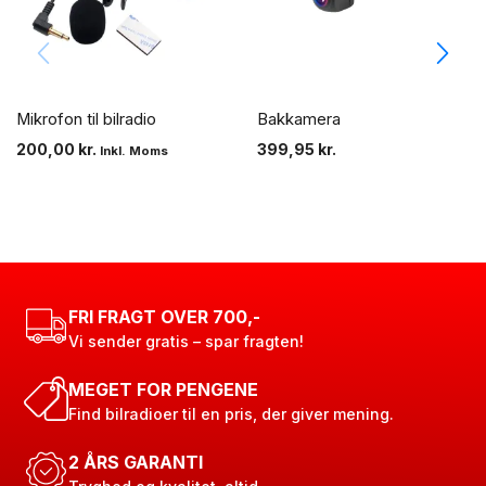
Mikrofon til bilradio
Bakkamera
200,00
kr.
399,95
kr.
Inkl. Moms
FRI FRAGT OVER 700,-
Vi sender gratis – spar fragten!
MEGET FOR PENGENE
Find bilradioer til en pris, der giver mening.
2 ÅRS GARANTI