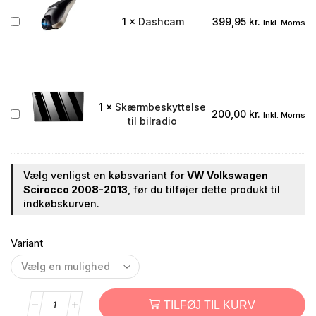
Dashcam
1
×
Dashcam
399,95
kr.
Inkl. Moms
1
×
Skærmbeskyttelse
Skærmbeskyttelse
200,00
kr.
Inkl. Moms
til bilradio
til
bilradio
Vælg venligst en købsvariant for
VW Volkswagen
Scirocco 2008-2013
, før du tilføjer dette produkt til
indkøbskurven.
Variant
TILFØJ TIL KURV