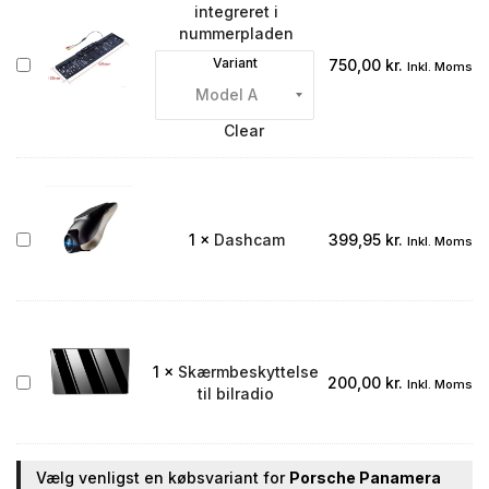
integreret i
nummerpladen
Bakkamera
Variant
750,00
kr.
Inkl. Moms
integreret
i
nummerpladen
Clear
Dashcam
1
×
Dashcam
399,95
kr.
Inkl. Moms
1
×
Skærmbeskyttelse
Skærmbeskyttelse
200,00
kr.
Inkl. Moms
til bilradio
til
bilradio
Vælg venligst en købsvariant for
Porsche Panamera