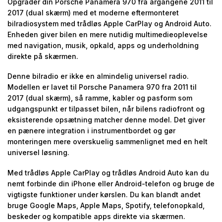
Opgrader din Porsche Panamera 970 fra årgangene 2011 til
2017 (dual skærm) med et moderne eftermonteret
bilradiosystem med trådløs Apple CarPlay og Android Auto.
Enheden giver bilen en mere nutidig multimedieoplevelse
med navigation, musik, opkald, apps og underholdning
direkte på skærmen.
Denne bilradio er ikke en almindelig universel radio.
Modellen er lavet til Porsche Panamera 970 fra 2011 til
2017 (dual skærm), så ramme, kabler og pasform som
udgangspunkt er tilpasset bilen, når bilens radiofront og
eksisterende opsætning matcher denne model. Det giver
en pænere integration i instrumentbordet og gør
monteringen mere overskuelig sammenlignet med en helt
universel løsning.
Med trådløs Apple CarPlay og trådløs Android Auto kan du
nemt forbinde din iPhone eller Android-telefon og bruge de
vigtigste funktioner under kørslen. Du kan blandt andet
bruge Google Maps, Apple Maps, Spotify, telefonopkald,
beskeder og kompatible apps direkte via skærmen.