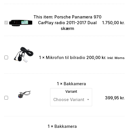
This item:
Porsche Panamera 970
Porsche
CarPlay radio 2011-2017 Dual
1.750,00
kr.
Panamera
skærm
970
CarPlay
radio
2011-
2017
Mikrofon
1
×
Mikrofon til bilradio
200,00
kr.
Inkl. Moms
Dual
til
skærm
bilradio
1
×
Bakkamera
Variant
Bakkamera
399,95
kr.
1
×
Bakkamera