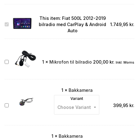
This item:
Fiat 500L 2012-2019
Fiat
bilradio med CarPlay & Android
1.749,95
kr.
500L
Auto
2012-
2019
bilradio
med
CarPlay
Mikrofon
1
×
Mikrofon til bilradio
200,00
kr.
Inkl. Moms
&
til
Android
bilradio
Auto
1
×
Bakkamera
Variant
Bakkamera
399,95
kr.
1
×
Bakkamera