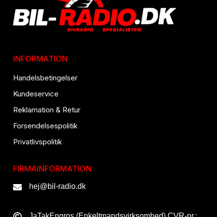
INFORMATION
Handelsbetingelser
Kundeservice
Reklamation & Retur
Forsendelsespolitik
Privatlivspolitik
FIRMAINFORMATION
hej@bil-radio.dk
JaTakEngros (Enkeltmandsvirksomhed) CVR-nr.: