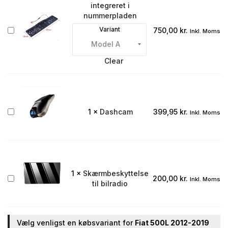
integreret i
nummerpladen
Bakkamera
Variant
750,00
kr.
Inkl. Moms
integreret
i
nummerpladen
Clear
Dashcam
1
×
Dashcam
399,95
kr.
Inkl. Moms
1
×
Skærmbeskyttelse
Skærmbeskyttelse
200,00
kr.
Inkl. Moms
til bilradio
til
bilradio
Vælg venligst en købsvariant for
Fiat 500L 2012-2019