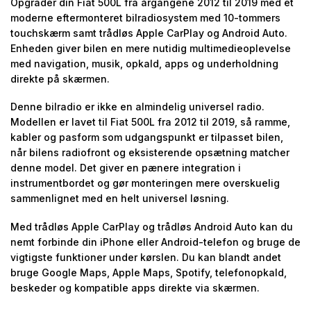
Opgrader din Fiat 500L fra årgangene 2012 til 2019 med et
moderne eftermonteret bilradiosystem med 10-tommers
touchskærm samt trådløs Apple CarPlay og Android Auto.
Enheden giver bilen en mere nutidig multimedieoplevelse
med navigation, musik, opkald, apps og underholdning
direkte på skærmen.
Denne bilradio er ikke en almindelig universel radio.
Modellen er lavet til Fiat 500L fra 2012 til 2019, så ramme,
kabler og pasform som udgangspunkt er tilpasset bilen,
når bilens radiofront og eksisterende opsætning matcher
denne model. Det giver en pænere integration i
instrumentbordet og gør monteringen mere overskuelig
sammenlignet med en helt universel løsning.
Med trådløs Apple CarPlay og trådløs Android Auto kan du
nemt forbinde din iPhone eller Android-telefon og bruge de
vigtigste funktioner under kørslen. Du kan blandt andet
bruge Google Maps, Apple Maps, Spotify, telefonopkald,
beskeder og kompatible apps direkte via skærmen.