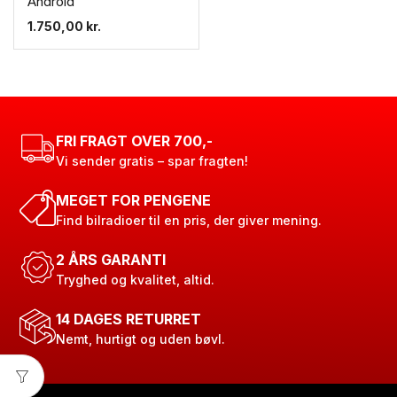
Android
1.750,00
kr.
FRI FRAGT OVER 700,-
Vi sender gratis – spar fragten!
MEGET FOR PENGENE
Find bilradioer til en pris, der giver mening.
2 ÅRS GARANTI
Tryghed og kvalitet, altid.
14 DAGES RETURRET
Nemt, hurtigt og uden bøvl.