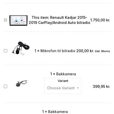
This item:
Renault Kadjar 2015-
Renault
1.750,00
kr.
2019 CarPlay/Android Auto bilradio
Kadjar
2015-
2019
CarPlay/Android
Auto
bilradio
Mikrofon
1
×
Mikrofon til bilradio
200,00
kr.
Inkl. Moms
til
bilradio
1
×
Bakkamera
Variant
Bakkamera
399,95
kr.
1
×
Bakkamera