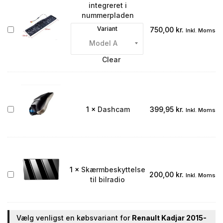
integreret i
nummerpladen
Bakkamera
Variant
750,00
kr.
Inkl. Moms
integreret
i
nummerpladen
Clear
Dashcam
1
×
Dashcam
399,95
kr.
Inkl. Moms
1
×
Skærmbeskyttelse
Skærmbeskyttelse
200,00
kr.
Inkl. Moms
til bilradio
til
bilradio
Vælg venligst en købsvariant for
Renault Kadjar 2015-