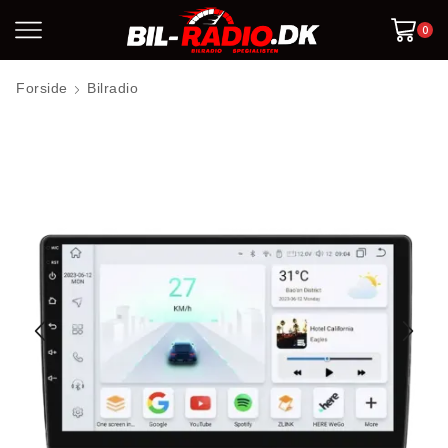
0
Forside
Bilradio