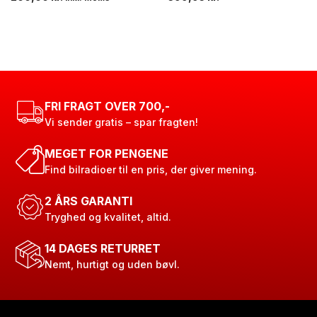
FRI FRAGT OVER 700,-
Vi sender gratis – spar fragten!
MEGET FOR PENGENE
Find bilradioer til en pris, der giver mening.
2 ÅRS GARANTI
Tryghed og kvalitet, altid.
14 DAGES RETURRET
Nemt, hurtigt og uden bøvl.