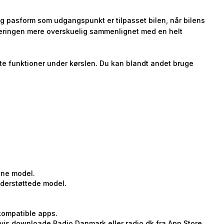
 og pasform som udgangspunkt er tilpasset bilen, når bilens
teringen mere overskuelig sammenlignet med en helt
ste funktioner under kørslen. Du kan blandt andet bruge
nne model.
nderstøttede model.
 kompatible apps.
is downloade Radio Danmark eller radio.dk fra App Store