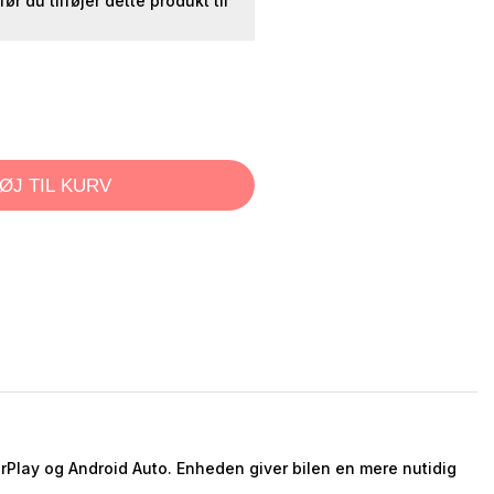
 før du tilføjer dette produkt til
FØJ TIL KURV
Play og Android Auto. Enheden giver bilen en mere nutidig