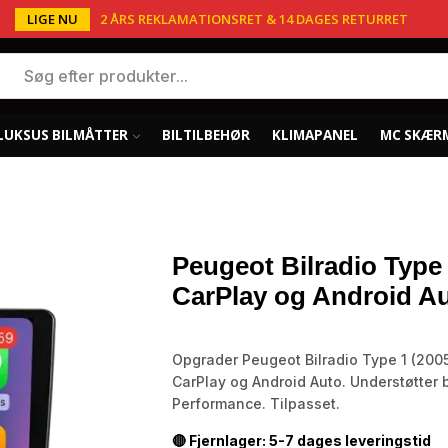
LIGE NU
2 ÅRS REKLAMATIONSRET & 14 DAGES RETURRET
LUKSUS BILMÅTTER
BILTILBEHØR
KLIMAPANEL
MC SKÆR
Peugeot Bilradio Type
CarPlay og Android A
Opgrader Peugeot Bilradio Type 1 (200
CarPlay og Android Auto. Understøtter 
Performance. Tilpasset.
🔴 Fjernlager: 5-7 dages leveringstid