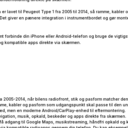
 er lavet til Peugeot Type 1 fra 2005 til 2014, så ramme, kabler
Det giver en pænere integration i instrumentbordet og gør mon
t forbinde din iPhone eller Android-telefon og bruge de vigtig
og kompatible apps direkte via skærmen.
ra 2005-2014, når bilens radiofront, stik og pasform matcher de
ramme, kabler og pasform som udgangspunkt skal passe til den u
hed, men en moderne Android/CarPlay-enhed til eftermontering.
avigation, musik, opkald, beskeder og apps direkte fra skærmen.
g få adgang til Google Maps, musikstreaming, håndfri opkald og
ia kompatible radioapps gennem din telefon. Du kan eksempelv