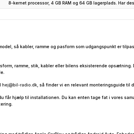
8-kernet processor, 4 GB RAM og 64 GB lagerplads. Har des
 model, så kabler, ramme og pasform som udgangspunkt er tilpass
asform, ramme, stik, kabler eller bilens eksisterende opsætning.
le.
l
hej@bil-radio.dk
, så finder vi en relevant monteringsguide til d
 du får hjælp til installationen. Du kan enten tage fat i vores 
ering.