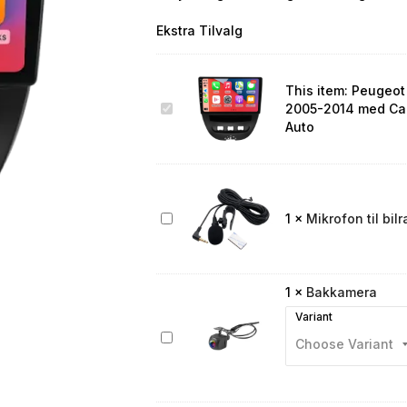
Ekstra Tilvalg
This item:
Peugeot 
Peugeot
2005-2014 med Car
Bilradio
Auto
Type
1
2005-
2014
med
Mikrofon
1
×
Mikrofon til bilr
CarPlay
til
og
bilradio
Android
Auto
1
×
Bakkamera
Variant
Bakkamera