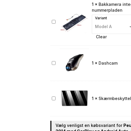
1
×
Bakkamera integ
nummerpladen
Variant
Bakkamera
integreret
i
Clear
nummerpladen
Dashcam
1
×
Dashcam
Skærmbeskyttelse
1
×
Skærmbeskyttels
til
bilradio
Vælg venligst en købsvariant for
Peu