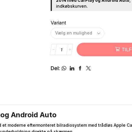
2014 med CarPlay og Android Auto
,
indkøbskurven.
Variant
TIL
Del:
 og Android Auto
 et moderne eftermonteret bilradiosystem med trådløs Apple Car
 underholdning direkte på skærmen.