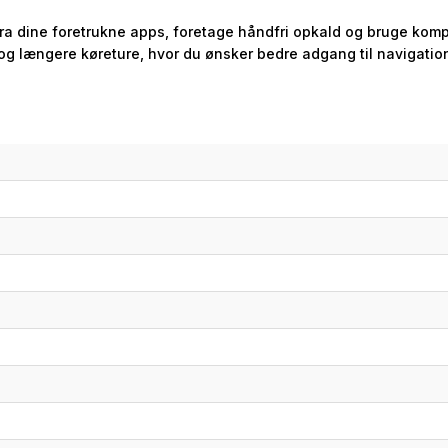
ra dine foretrukne apps, foretage håndfri opkald og bruge kompa
e og længere køreture, hvor du ønsker bedre adgang til navigatio