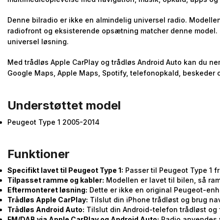
Denne bilradio er ikke en almindelig universel radio. Modellen
radiofront og eksisterende opsætning matcher denne model. 
universel løsning.
Med trådløs Apple CarPlay og trådløs Android Auto kan du nem
Google Maps, Apple Maps, Spotify, telefonopkald, beskeder 
Understøttet model
Peugeot Type 1 2005-2014
Funktioner
Specifikt lavet til Peugeot Type 1:
Passer til Peugeot Type 1 f
Tilpasset ramme og kabler:
Modellen er lavet til bilen, så 
Eftermonteret løsning:
Dette er ikke en original Peugeot-en
Trådløs Apple CarPlay:
Tilslut din iPhone trådløst og brug n
Trådløs Android Auto:
Tilslut din Android-telefon trådløst o
FM/DAB via Apple CarPlay og Android Auto:
Radio anvendes v