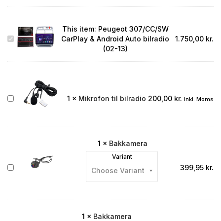
This item:
Peugeot 307/CC/SW
Peugeot
CarPlay & Android Auto bilradio
1.750,00
kr.
307/CC/SW
(02-13)
CarPlay
&
Android
Auto
bilradio
Mikrofon
1
×
Mikrofon til bilradio
200,00
kr.
Inkl. Moms
(02-
til
13)
bilradio
1
×
Bakkamera
Variant
Bakkamera
399,95
kr.
1
×
Bakkamera