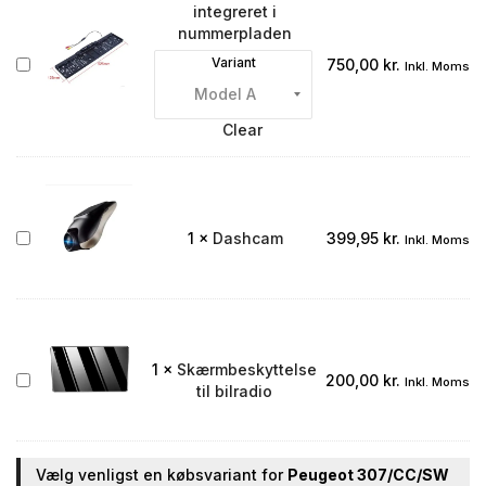
integreret i
nummerpladen
Bakkamera
Variant
750,00
kr.
Inkl. Moms
integreret
i
nummerpladen
Clear
Dashcam
1
×
Dashcam
399,95
kr.
Inkl. Moms
1
×
Skærmbeskyttelse
Skærmbeskyttelse
200,00
kr.
Inkl. Moms
til bilradio
til
bilradio
Vælg venligst en købsvariant for
Peugeot 307/CC/SW