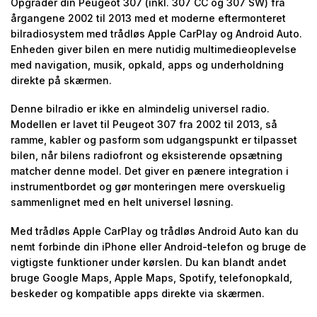
Opgrader din Peugeot 307 (inkl. 307 CC og 307 SW) fra
årgangene 2002 til 2013 med et moderne eftermonteret
bilradiosystem med trådløs Apple CarPlay og Android Auto.
Enheden giver bilen en mere nutidig multimedieoplevelse
med navigation, musik, opkald, apps og underholdning
direkte på skærmen.
Denne bilradio er ikke en almindelig universel radio.
Modellen er lavet til Peugeot 307 fra 2002 til 2013, så
ramme, kabler og pasform som udgangspunkt er tilpasset
bilen, når bilens radiofront og eksisterende opsætning
matcher denne model. Det giver en pænere integration i
instrumentbordet og gør monteringen mere overskuelig
sammenlignet med en helt universel løsning.
Med trådløs Apple CarPlay og trådløs Android Auto kan du
nemt forbinde din iPhone eller Android-telefon og bruge de
vigtigste funktioner under kørslen. Du kan blandt andet
bruge Google Maps, Apple Maps, Spotify, telefonopkald,
beskeder og kompatible apps direkte via skærmen.