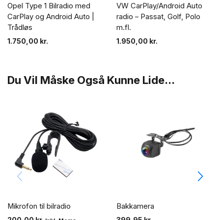
Opel Type 1 Bilradio med
VW CarPlay/Android Auto
CarPlay og Android Auto |
radio – Passat, Golf, Polo
Trådløs
m.fl.
1.750,00
kr.
1.950,00
kr.
Du Vil Måske Også Kunne Lide...
Mikrofon til bilradio
Bakkamera
200,00
kr.
399,95
kr.