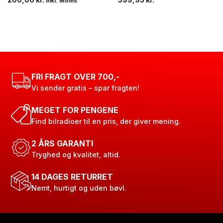
Inkl. Moms
FRI FRAGT OVER 700,-
Vi sender gratis – spar fragten!
MEGET FOR PENGENE
Find bilradioer til en pris, der giver mening.
2 ÅRS GARANTI
Tryghed og kvalitet, altid.
14 DAGES RETURRET
Nemt, hurtigt og uden bøvl.