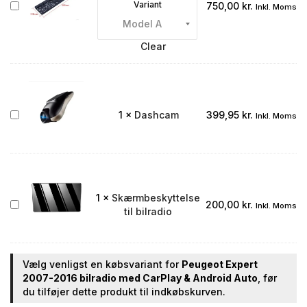
Bakkamera
Variant
750,00
kr.
Inkl. Moms
integreret
i
nummerpladen
Clear
Dashcam
1
×
Dashcam
399,95
kr.
Inkl. Moms
1
×
Skærmbeskyttelse
Skærmbeskyttelse
200,00
kr.
Inkl. Moms
til bilradio
til
bilradio
Vælg venligst en købsvariant for
Peugeot Expert
2007-2016 bilradio med CarPlay & Android Auto
, før
du tilføjer dette produkt til indkøbskurven.