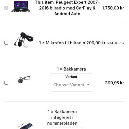
This item:
Peugeot Expert 2007-
Peugeot
2016 bilradio med CarPlay &
1.750,00
kr.
Expert
Android Auto
2007-
2016
bilradio
med
CarPlay
Mikrofon
1
×
Mikrofon til bilradio
200,00
kr.
Inkl. Moms
&
til
Android
bilradio
Auto
1
×
Bakkamera
Variant
Bakkamera
399,95
kr.
1
×
Bakkamera
integreret i
nummerpladen