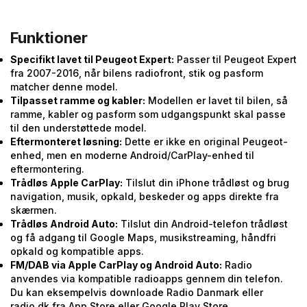
Funktioner
Specifikt lavet til Peugeot Expert:
Passer til Peugeot Expert
fra 2007-2016, når bilens radiofront, stik og pasform
matcher denne model.
Tilpasset ramme og kabler:
Modellen er lavet til bilen, så
ramme, kabler og pasform som udgangspunkt skal passe
til den understøttede model.
Eftermonteret løsning:
Dette er ikke en original Peugeot-
enhed, men en moderne Android/CarPlay-enhed til
eftermontering.
Trådløs Apple CarPlay:
Tilslut din iPhone trådløst og brug
navigation, musik, opkald, beskeder og apps direkte fra
skærmen.
Trådløs Android Auto:
Tilslut din Android-telefon trådløst
og få adgang til Google Maps, musikstreaming, håndfri
opkald og kompatible apps.
FM/DAB via Apple CarPlay og Android Auto:
Radio
anvendes via kompatible radioapps gennem din telefon.
Du kan eksempelvis downloade Radio Danmark eller
radio.dk fra App Store eller Google Play Store.