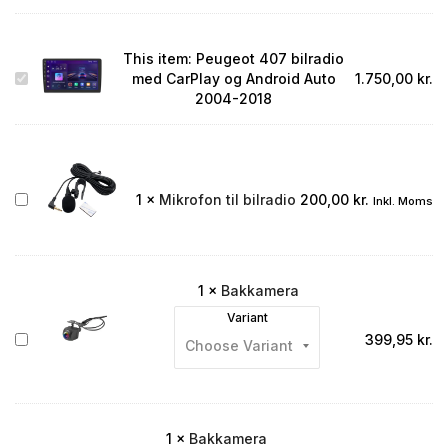
This item:
Peugeot 407 bilradio
Peugeot
med CarPlay og Android Auto
1.750,00
kr.
407
2004-2018
bilradio
med
CarPlay
og
Android
Mikrofon
1
×
Mikrofon til bilradio
200,00
kr.
Inkl. Moms
Auto
til
2004-
bilradio
2018
1
×
Bakkamera
Variant
Bakkamera
399,95
kr.
1
×
Bakkamera