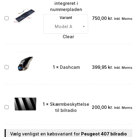
integreret i
nummerpladen
Bakkamera
Variant
750,00
kr.
Inkl. Moms
integreret
i
nummerpladen
Clear
Dashcam
1
×
Dashcam
399,95
kr.
Inkl. Moms
1
×
Skærmbeskyttelse
Skærmbeskyttelse
200,00
kr.
Inkl. Moms
til bilradio
til
bilradio
Vælg venligst en købsvariant for
Peugeot 407 bilradio