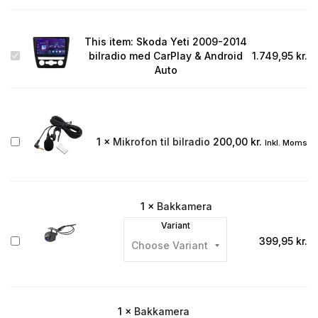
This item:
Skoda Yeti 2009-2014
Skoda
bilradio med CarPlay & Android
1.749,95
kr.
Yeti
Auto
2009-
2014
bilradio
med
CarPlay
Mikrofon
1
×
Mikrofon til bilradio
200,00
kr.
Inkl. Moms
&
til
Android
bilradio
Auto
1
×
Bakkamera
Variant
Bakkamera
399,95
kr.
1
×
Bakkamera