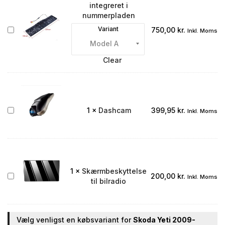
integreret i
nummerpladen
Bakkamera
Variant
750,00
kr.
Inkl. Moms
integreret
i
nummerpladen
Clear
Dashcam
1
×
Dashcam
399,95
kr.
Inkl. Moms
1
×
Skærmbeskyttelse
Skærmbeskyttelse
200,00
kr.
Inkl. Moms
til bilradio
til
bilradio
Vælg venligst en købsvariant for
Skoda Yeti 2009-