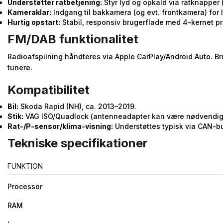
Understøtter ratbetjening:
Styr lyd og opkald via ratknapper
Kameraklar:
Indgang til bakkamera (og evt. frontkamera) for 
Hurtig opstart:
Stabil, responsiv brugerflade med 4-kernet p
FM/DAB funktionalitet
Radioafspilning håndteres via Apple CarPlay/Android Auto. B
tunere.
Kompatibilitet
Bil:
Skoda Rapid (NH), ca. 2013–2019.
Stik:
VAG ISO/Quadlock (antenneadapter kan være nødvendig 
Rat-/P-sensor/klima-visning:
Understøttes typisk via CAN-bus
Tekniske specifikationer
FUNKTION
Processor
RAM