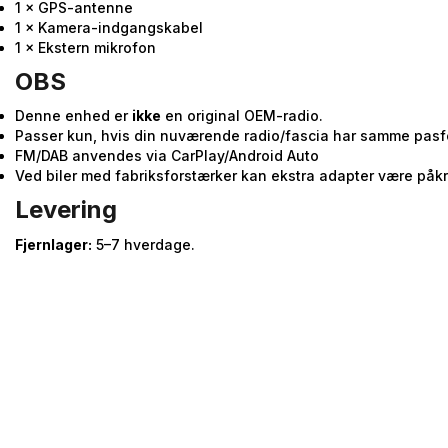
1 × GPS-antenne
1 × Kamera-indgangskabel
1 × Ekstern mikrofon
OBS
Denne enhed er
ikke
en original OEM-radio.
Passer kun, hvis din nuværende radio/fascia har samme pasform.
FM/DAB anvendes via CarPlay/Android Auto
Ved biler med fabriksforstærker kan ekstra adapter være påk
Levering
Fjernlager:
5–7 hverdage.