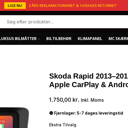
LIGE NU
2 ÅRS REKLAMATIONSRET & 14 DAGES RETURRET
LUKSUS BILMÅTTER
BILTILBEHØR
KLIMAPANEL
MC SKÆR
Skoda Rapid 2013–2019
Apple CarPlay & Andr
1.750,00
kr.
Inkl. Moms
🔴 Fjernlager: 5-7 dages leveringstid
Ekstra Tilvalg