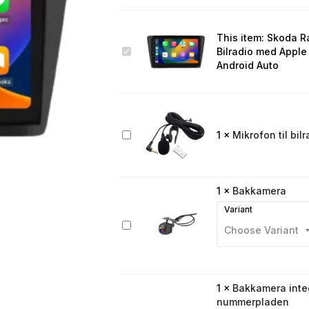
This item:
Skoda R
Skoda
Bilradio med Apple
Rapid
Android Auto
2013–
2019
9″
Bilradio
med
Mikrofon
1
×
Mikrofon til bilr
Apple
til
CarPlay
bilradio
&
Android
1
×
Bakkamera
Auto
Variant
Bakkamera
1
×
Bakkamera integ
nummerpladen