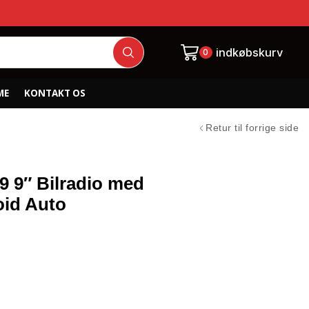
indkøbskurv
0
ME
KONTAKT OS
Retur til forrige side
 9″ Bilradio med
oid Auto