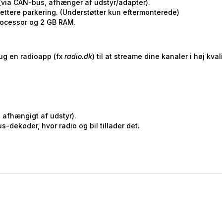
 (via CAN-bus, afhænger af udstyr/adapter).
lettere parkering. (Understøtter kun eftermonterede)
rocessor og 2 GB RAM.
rug en radioapp (fx
radio.dk
) til at streame dine kanaler i høj kv
afhængigt af udstyr).
-dekoder, hvor radio og bil tillader det.