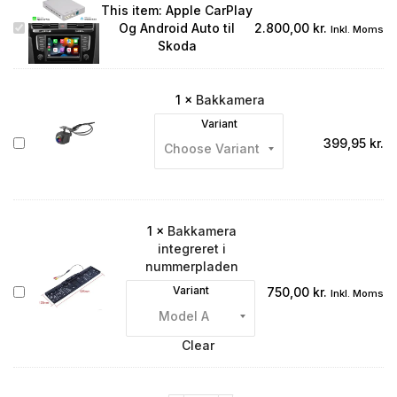
This item:
Apple CarPlay
Apple
Og Android Auto til
2.800,00
kr.
Inkl. Moms
CarPlay
Skoda
Og
Android
Auto
1
×
Bakkamera
til
Variant
Skoda
Bakkamera
399,95
kr.
1
×
Bakkamera
integreret i
nummerpladen
Bakkamera
Variant
750,00
kr.
Inkl. Moms
integreret
i
nummerpladen
Clear