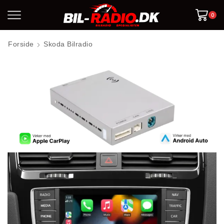
0
Forside
Skoda Bilradio