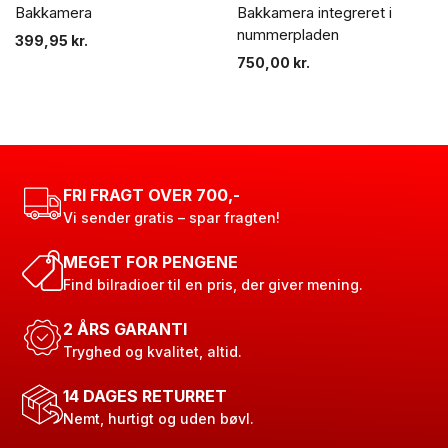
Bakkamera
Bakkamera integreret i
nummerpladen
399,95
kr.
750,00
kr.
FRI FRAGT OVER 700,-
Vi sender gratis – spar fragten!
MEGET FOR PENGENE
Find bilradioer til en pris, der giver mening.
2 ÅRS GARANTI
Tryghed og kvalitet, altid.
14 DAGES RETURRET
Nemt, hurtigt og uden bøvl.