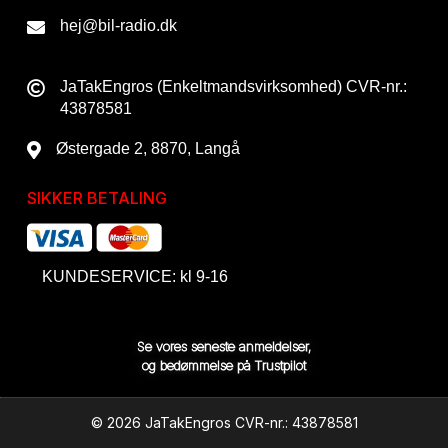
hej@bil-radio.dk
JaTakEngros (Enkeltmandsvirksomhed) CVR-nr.:
43878581
Østergade 2, 8870, Langå
SIKKER BETALING
KUNDESERVICE: kl 9-16
Se vores seneste anmeldelser,
og bedømmelse på Trustpilot
© 2026 JaTakEngros CVR-nr.: 43878581