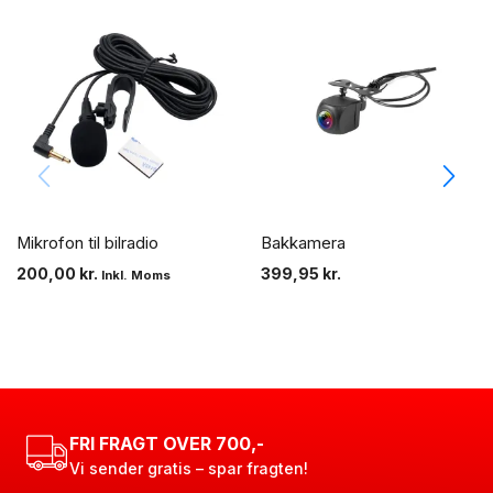
Mikrofon til bilradio
Bakkamera
200,00
kr.
399,95
kr.
Inkl. Moms
FRI FRAGT OVER 700,-
Vi sender gratis – spar fragten!