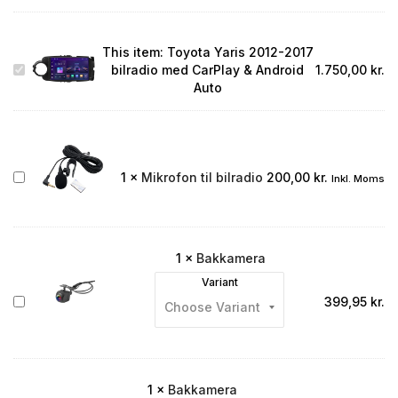
This item:
Toyota Yaris 2012-2017
Toyota
bilradio med CarPlay & Android
1.750,00
kr.
Yaris
Auto
2012-
2017
bilradio
med
CarPlay
Mikrofon
1
×
Mikrofon til bilradio
200,00
kr.
Inkl. Moms
&
til
Android
bilradio
Auto
1
×
Bakkamera
Variant
Bakkamera
399,95
kr.
1
×
Bakkamera