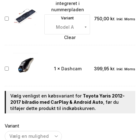
integreret i
nummerpladen
Bakkamera
Variant
750,00
kr.
Inkl. Moms
integreret
i
nummerpladen
Clear
Dashcam
1
×
Dashcam
399,95
kr.
Inkl. Moms
Vælg venligst en købsvariant for
Toyota Yaris 2012-
2017 bilradio med CarPlay & Android Auto
, før du
tilføjer dette produkt til indkøbskurven.
Variant