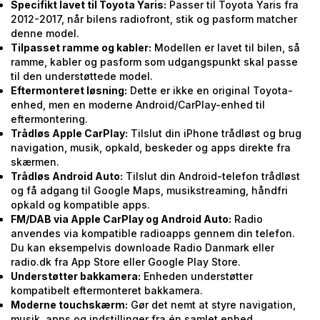
Specifikt lavet til Toyota Yaris:
Passer til Toyota Yaris fra
2012-2017, når bilens radiofront, stik og pasform matcher
denne model.
Tilpasset ramme og kabler:
Modellen er lavet til bilen, så
ramme, kabler og pasform som udgangspunkt skal passe
til den understøttede model.
Eftermonteret løsning:
Dette er ikke en original Toyota-
enhed, men en moderne Android/CarPlay-enhed til
eftermontering.
Trådløs Apple CarPlay:
Tilslut din iPhone trådløst og brug
navigation, musik, opkald, beskeder og apps direkte fra
skærmen.
Trådløs Android Auto:
Tilslut din Android-telefon trådløst
og få adgang til Google Maps, musikstreaming, håndfri
opkald og kompatible apps.
FM/DAB via Apple CarPlay og Android Auto:
Radio
anvendes via kompatible radioapps gennem din telefon.
Du kan eksempelvis downloade Radio Danmark eller
radio.dk fra App Store eller Google Play Store.
Understøtter bakkamera:
Enheden understøtter
kompatibelt eftermonteret bakkamera.
Moderne touchskærm:
Gør det nemt at styre navigation,
musik, apps og indstillinger fra én samlet enhed.