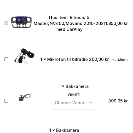
This item:
Bilradio til
Bilradio
Master/NV400/Movano 2010-2021
1.850,00
kr.
til
med CarPlay
Master/NV400/Movano
2010-
2021
med
CarPlay
Mikrofon
1
×
Mikrofon til bilradio
200,00
kr.
Inkl. Moms
til
bilradio
1
×
Bakkamera
Variant
Bakkamera
399,95
kr.
1
×
Bakkamera