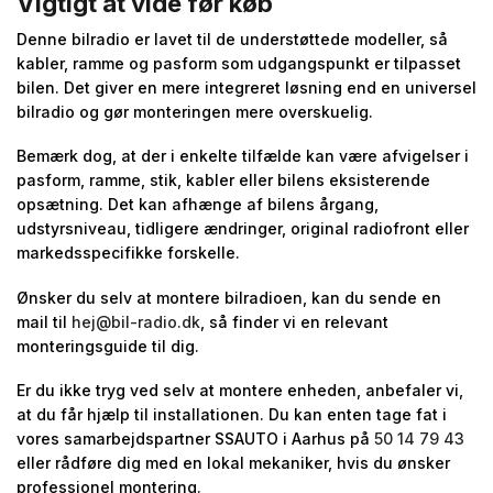
Vigtigt at vide før køb
Denne bilradio er lavet til de understøttede modeller, så
kabler, ramme og pasform som udgangspunkt er tilpasset
bilen. Det giver en mere integreret løsning end en universel
bilradio og gør monteringen mere overskuelig.
Bemærk dog, at der i enkelte tilfælde kan være afvigelser i
pasform, ramme, stik, kabler eller bilens eksisterende
opsætning. Det kan afhænge af bilens årgang,
udstyrsniveau, tidligere ændringer, original radiofront eller
markedsspecifikke forskelle.
Ønsker du selv at montere bilradioen, kan du sende en
mail til
hej@bil-radio.dk
, så finder vi en relevant
monteringsguide til dig.
Er du ikke tryg ved selv at montere enheden, anbefaler vi,
at du får hjælp til installationen. Du kan enten tage fat i
vores samarbejdspartner SSAUTO i Aarhus på
50 14 79 43
eller rådføre dig med en lokal mekaniker, hvis du ønsker
professionel montering.