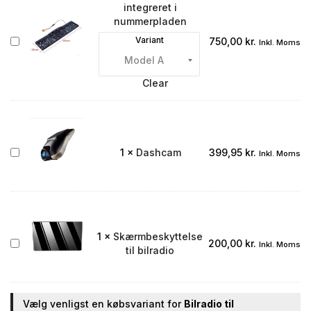
integreret i
nummerpladen
Bakkamera
Variant
750,00
kr.
Inkl. Moms
integreret
i
nummerpladen
Clear
Dashcam
1
×
Dashcam
399,95
kr.
Inkl. Moms
1
×
Skærmbeskyttelse
Skærmbeskyttelse
200,00
kr.
Inkl. Moms
til bilradio
til
bilradio
Vælg venligst en købsvariant for
Bilradio til