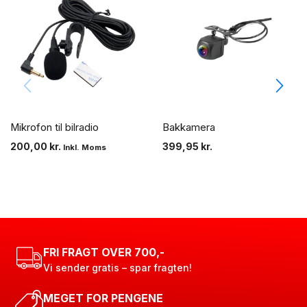
Mikrofon til bilradio
Bakkamera
200,00
kr.
399,95
kr.
Inkl. Moms
FRI FRAGT OVER 700,-
Vi sender gratis – spar fragten!
MEGET FOR PENGENE