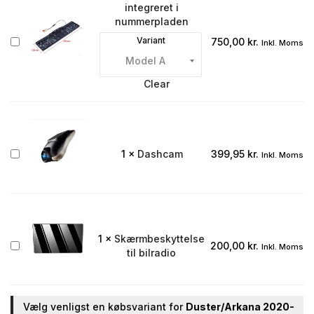
integreret i
nummerpladen
Bakkamera
Variant
750,00
kr.
Inkl. Moms
integreret
i
nummerpladen
Clear
Dashcam
1
×
Dashcam
399,95
kr.
Inkl. Moms
1
×
Skærmbeskyttelse
Skærmbeskyttelse
200,00
kr.
Inkl. Moms
til bilradio
til
bilradio
Vælg venligst en købsvariant for
Duster/Arkana 2020-