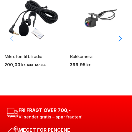
Mikrofon til bilradio
Bakkamera
200,00
kr.
399,95
kr.
Inkl. Moms
FRI FRAGT OVER 700,-
Vi sender gratis – spar fragten!
MEGET FOR PENGENE