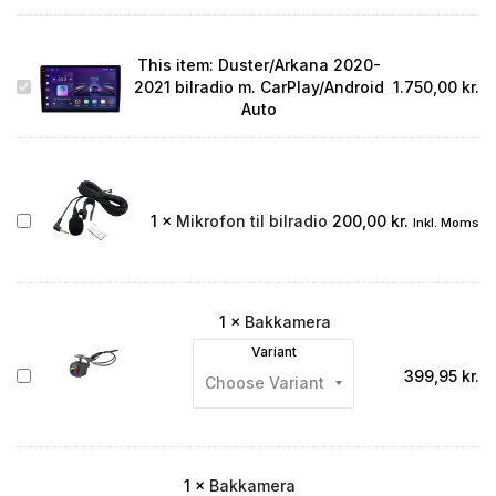
This item:
Duster/Arkana 2020-
Duster/Arkana
2021 bilradio m. CarPlay/Android
1.750,00
kr.
2020-
Auto
2021
bilradio
m.
CarPlay/Android
Auto
Mikrofon
1
×
Mikrofon til bilradio
200,00
kr.
Inkl. Moms
til
bilradio
1
×
Bakkamera
Variant
Bakkamera
399,95
kr.
1
×
Bakkamera