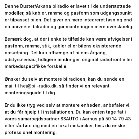
Denne Duster/Arkana bilradio er lavet til de understøttede
modeller, så kabler, ramme og pasform som udgangspunkt
er tilpasset bilen. Det giver en mere integreret løsning end
en universel bilradio og gør monteringen mere overskuelig.
Bemærk dog, at der i enkelte tilfælde kan være afvigelser i
pasform, ramme, stik, kabler eller bilens eksisterende
opsætning. Det kan afhænge af bilens årgang,
udstyrsniveau, tidligere ændringer, original radiofront eller
markedsspecifikke forskelle.
Ønsker du selv at montere bilradioen, kan du sende en
mail til
hej@bil-radio.dk
, så finder vi en relevant
monteringsguide til dig.
Er du ikke tryg ved selv at montere enheden, anbefaler vi,
at du får hjælp til installationen. Du kan enten tage fat i
vores samarbejdspartner SSAUTO i Aarhus på
50 14 79 43
eller rådføre dig med en lokal mekaniker, hvis du ønsker
professionel montering.