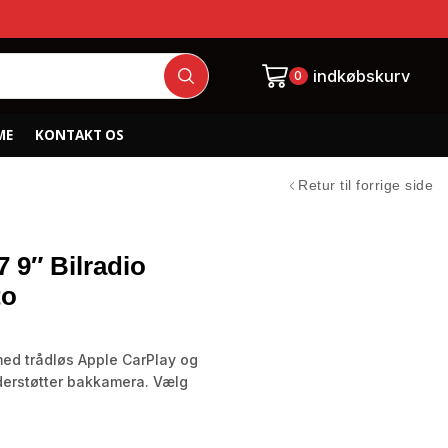
indkøbskurv
0
ME
KONTAKT OS
Retur til forrige side
 9″ Bilradio
to
med trådløs Apple CarPlay og
derstøtter bakkamera. Vælg