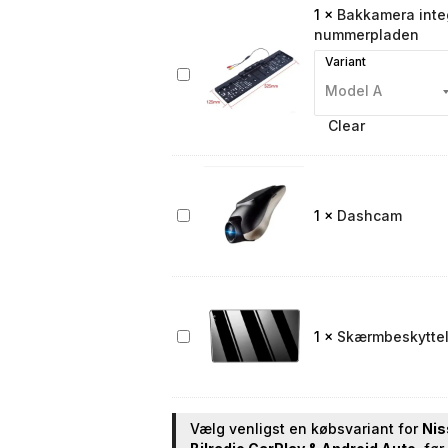
1
×
Bakkamera integ
nummerpladen
Variant
Bakkamera
integreret
i
Clear
nummerpladen
Dashcam
1
×
Dashcam
Skærmbeskyttelse
1
×
Skærmbeskyttels
til
bilradio
Vælg venligst en købsvariant for
Nis