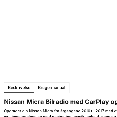
Beskrivelse
Brugermanual
Nissan Micra Bilradio med CarPlay o
Opgrader din Nissan Micra fra årgangene 2010 til 2017 med e
multimedieoplevelse med navigation, musik, opkald, apps og