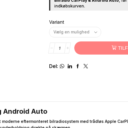
Bilradio CarPlay & Android Auto
, før
indkøbskurven.
Variant
TIL
Del:
g Android Auto
t moderne eftermonteret bilradiosystem med trådløs Apple CarPl
 underholdning direkte på skærmen.