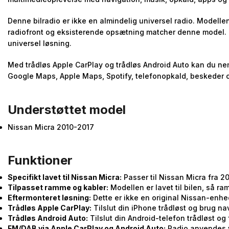
Denne bilradio er ikke en almindelig universel radio. Modellen
radiofront og eksisterende opsætning matcher denne model. 
universel løsning.
Med trådløs Apple CarPlay og trådløs Android Auto kan du nem
Google Maps, Apple Maps, Spotify, telefonopkald, beskeder 
Understøttet model
Nissan Micra 2010-2017
Funktioner
Specifikt lavet til Nissan Micra:
Passer til Nissan Micra fra 2
Tilpasset ramme og kabler:
Modellen er lavet til bilen, så 
Eftermonteret løsning:
Dette er ikke en original Nissan-enhe
Trådløs Apple CarPlay:
Tilslut din iPhone trådløst og brug n
Trådløs Android Auto:
Tilslut din Android-telefon trådløst o
FM/DAB via Apple CarPlay og Android Auto:
Radio anvendes v