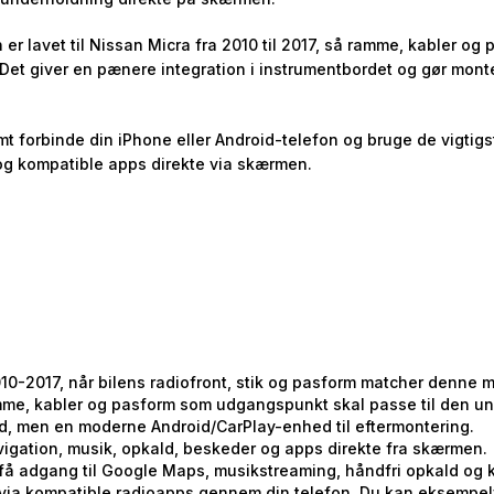
 er lavet til Nissan Micra fra 2010 til 2017, så ramme, kabler o
Det giver en pænere integration i instrumentbordet og gør mon
t forbinde din iPhone eller Android-telefon og bruge de vigtig
og kompatible apps direkte via skærmen.
010-2017, når bilens radiofront, stik og pasform matcher denne 
ramme, kabler og pasform som udgangspunkt skal passe til den u
d, men en moderne Android/CarPlay-enhed til eftermontering.
avigation, musik, opkald, beskeder og apps direkte fra skærmen.
g få adgang til Google Maps, musikstreaming, håndfri opkald og
ia kompatible radioapps gennem din telefon. Du kan eksempelv