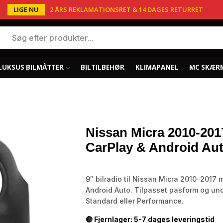
LIGE NU
2 ÅRS REKLAMATIONSRET & 14 DAGES RETURRET
LUKSUS BILMÅTTER
BILTILBEHØR
KLIMAPANEL
MC SKÆR
Nissan Micra 2010-2017
CarPlay & Android Au
9″ bilradio til Nissan Micra 2010-2017 
Android Auto. Tilpasset pasform og un
Standard eller Performance.
🔴 Fjernlager: 5-7 dages leveringstid