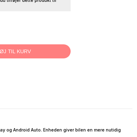
 du tilføjer dette produkt til
FØJ TIL KURV
ay og Android Auto. Enheden giver bilen en mere nutidig