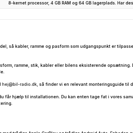
8-kernet processor, 4 GB RAM og 64 GB lagerplads. Har des
odel, så kabler, ramme og pasform som udgangspunkt er tilpasset
asform, ramme, stik, kabler eller bilens eksisterende opsætning.
le.
l
hej@bil-radio.dk
, så finder vi en relevant monteringsguide til d
 du får hjælp til installationen. Du kan enten tage fat i vores 
ering.