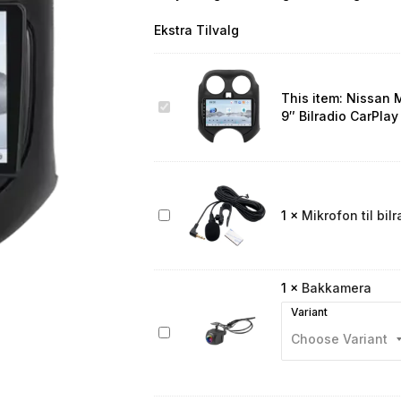
Ekstra Tilvalg
This item:
Nissan 
Nissan
9″ Bilradio CarPlay
Micra
2010-
2017
9″
Bilradio
CarPlay
Mikrofon
1
×
Mikrofon til bilr
&
til
Android
bilradio
Auto
1
×
Bakkamera
Variant
Bakkamera