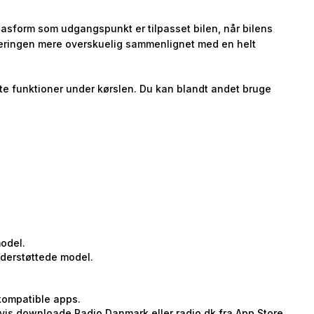
g pasform som udgangspunkt er tilpasset bilen, når bilens
teringen mere overskuelig sammenlignet med en helt
ste funktioner under kørslen. Du kan blandt andet bruge
model.
nderstøttede model.
 kompatible apps.
is downloade Radio Danmark eller radio.dk fra App Store