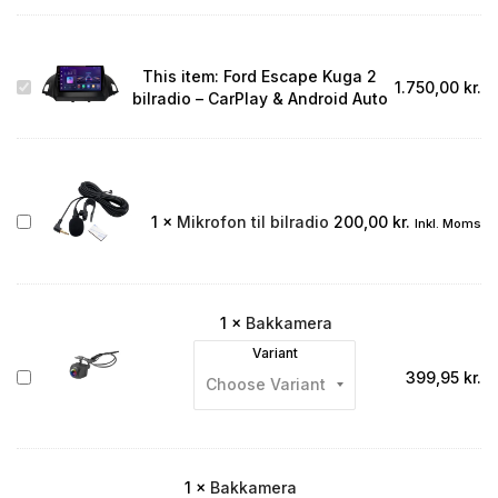
This item:
Ford Escape Kuga 2
Ford
1.750,00
kr.
bilradio – CarPlay & Android Auto
Escape
Kuga
2
bilradio
–
CarPlay
Mikrofon
1
×
Mikrofon til bilradio
200,00
kr.
Inkl. Moms
&
til
Android
bilradio
Auto
1
×
Bakkamera
Variant
Bakkamera
399,95
kr.
1
×
Bakkamera