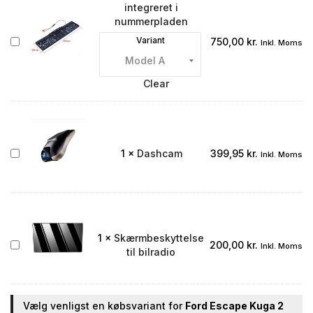
integreret i
nummerpladen
Bakkamera
Variant
750,00
kr.
Inkl. Moms
integreret
i
nummerpladen
Clear
Dashcam
1
×
Dashcam
399,95
kr.
Inkl. Moms
1
×
Skærmbeskyttelse
Skærmbeskyttelse
200,00
kr.
Inkl. Moms
til bilradio
til
bilradio
Vælg venligst en købsvariant for
Ford Escape Kuga 2