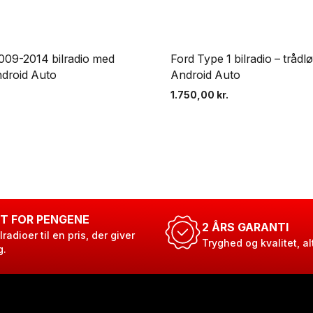
009-2014 bilradio med
Ford Type 1 bilradio – trådl
ndroid Auto
Android Auto
1.750,00
kr.
T FOR PENGENE
2 ÅRS GARANTI
lradioer til en pris, der giver
Tryghed og kvalitet, al
g.