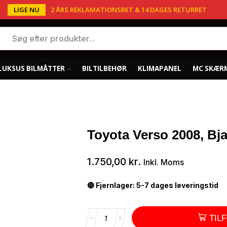
LIGE NU
2 ÅRS REKLAMATIONSRET & 14 DAGES RETURRET
LUKSUS BILMÅTTER
BILTILBEHØR
KLIMAPANEL
MC SKÆR
Toyota Verso 2008, Bj
1.750,00
kr.
Inkl. Moms
🔴 Fjernlager: 5-7 dages leveringstid
TIL