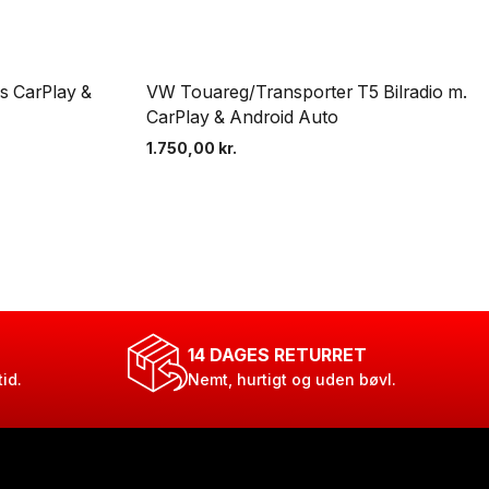
øs CarPlay &
VW Touareg/Transporter T5 Bilradio m.
CarPlay & Android Auto
1.750,00
kr.
14 DAGES RETURRET
tid.
Nemt, hurtigt og uden bøvl.