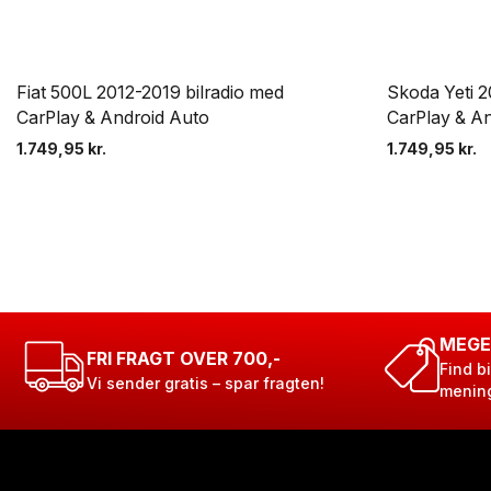
Fiat 500L 2012-2019 bilradio med
Skoda Yeti 2
CarPlay & Android Auto
CarPlay & A
1.749,95
kr.
1.749,95
kr.
MEGE
FRI FRAGT OVER 700,-
Find bi
Vi sender gratis – spar fragten!
menin