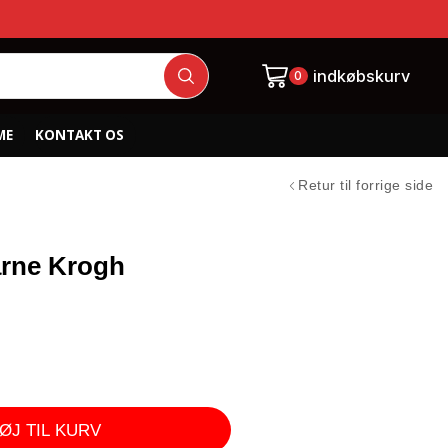
indkøbskurv
0
ME
KONTAKT OS
Retur til forrige side
arne Krogh
FØJ TIL KURV