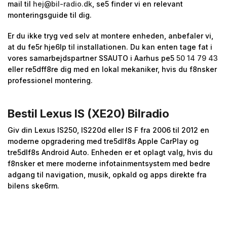
mail til
hej@bil-radio.dk
, se5 finder vi en relevant
monteringsguide til dig.
Er du ikke tryg ved selv at montere enheden, anbefaler vi,
at du fe5r hje6lp til installationen. Du kan enten tage fat i
vores samarbejdspartner SSAUTO i Aarhus pe5
50 14 79 43
eller re5dff8re dig med en lokal mekaniker, hvis du f8nsker
professionel montering.
Bestil Lexus IS (XE20) Bilradio
Giv din Lexus IS250, IS220d eller IS F fra 2006 til 2012 en
moderne opgradering med tre5dlf8s Apple CarPlay og
tre5dlf8s Android Auto. Enheden er et oplagt valg, hvis du
f8nsker et mere moderne infotainmentsystem med bedre
adgang til navigation, musik, opkald og apps direkte fra
bilens ske6rm.