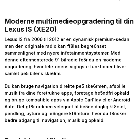
Moderne multimedieopgradering til din
Lexus IS (XE20)
Lexus IS fra 2006 til 2012 er en dynamisk premium-sedan,
men den originale radio kan ff8les begre6nset
sammenlignet med nyere infotainmentsystemer. Med
denne eftermonterede 9" bilradio fe5r du en moderne
opgradering, hvor telefonens vigtigste funktioner bliver
samlet pe5 bilens ske6rm.
Du kan bruge navigation direkte pe5 ske6rmen, afspille
musik fra dine foretrukne apps, foretage he5ndfri opkald
og bruge kompatible apps via Apple CarPlay eller Android
Auto. Det gf8r radioen velegnet til be5de daglig kf8rsel,
pendling, byture og le6ngere kf8reture, hvor du f8nsker
bedre adgang til navigation, musik og opkald.