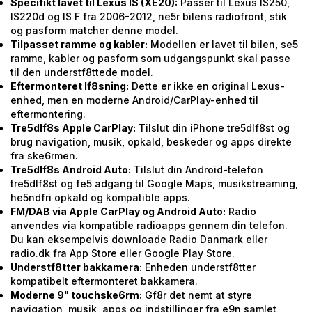
Specifikt lavet til Lexus IS (XE20):
Passer til Lexus IS250,
IS220d og IS F fra 2006-2012, ne5r bilens radiofront, stik
og pasform matcher denne model.
Tilpasset ramme og kabler:
Modellen er lavet til bilen, se5
ramme, kabler og pasform som udgangspunkt skal passe
til den understf8ttede model.
Eftermonteret lf8sning:
Dette er ikke en original Lexus-
enhed, men en moderne Android/CarPlay-enhed til
eftermontering.
Tre5dlf8s Apple CarPlay:
Tilslut din iPhone tre5dlf8st og
brug navigation, musik, opkald, beskeder og apps direkte
fra ske6rmen.
Tre5dlf8s Android Auto:
Tilslut din Android-telefon
tre5dlf8st og fe5 adgang til Google Maps, musikstreaming,
he5ndfri opkald og kompatible apps.
FM/DAB via Apple CarPlay og Android Auto:
Radio
anvendes via kompatible radioapps gennem din telefon.
Du kan eksempelvis downloade Radio Danmark eller
radio.dk fra App Store eller Google Play Store.
Understf8tter bakkamera:
Enheden understf8tter
kompatibelt eftermonteret bakkamera.
Moderne 9" touchske6rm:
Gf8r det nemt at styre
navigation, musik, apps og indstillinger fra e9n samlet