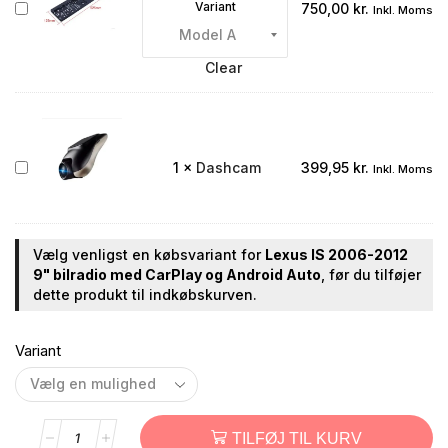
Bakkamera
Variant
750,00
kr.
Inkl. Moms
integreret
i
nummerpladen
Clear
Dashcam
1
×
Dashcam
399,95
kr.
Inkl. Moms
Vælg venligst en købsvariant for
Lexus IS 2006-2012
9" bilradio med CarPlay og Android Auto
, før du tilføjer
dette produkt til indkøbskurven.
Variant
TILFØJ TIL KURV