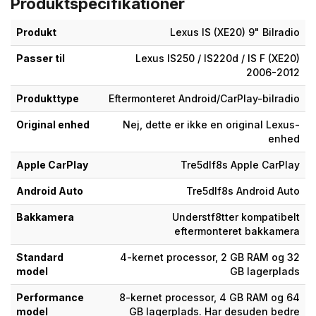
Produktspecifikationer
Produkt
Lexus IS (XE20) 9" Bilradio
Passer til
Lexus IS250 / IS220d / IS F (XE20)
2006-2012
Produkttype
Eftermonteret Android/CarPlay-bilradio
Original enhed
Nej, dette er ikke en original Lexus-
enhed
Apple CarPlay
Tre5dlf8s Apple CarPlay
Android Auto
Tre5dlf8s Android Auto
Bakkamera
Understf8tter kompatibelt
eftermonteret bakkamera
Standard
4-kernet processor, 2 GB RAM og 32
model
GB lagerplads
Performance
8-kernet processor, 4 GB RAM og 64
model
GB lagerplads. Har desuden bedre