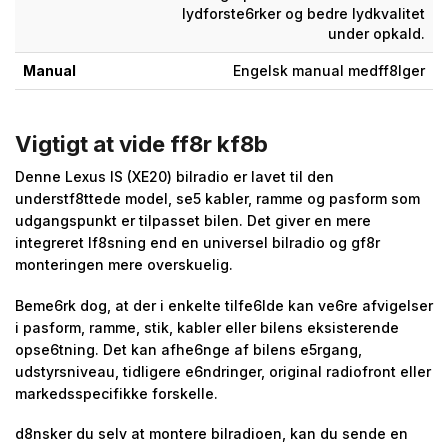
lydforste6rker og bedre lydkvalitet
under opkald.
Manual
Engelsk manual medff8lger
Vigtigt at vide ff8r kf8b
Denne Lexus IS (XE20) bilradio er lavet til den
understf8ttede model, se5 kabler, ramme og pasform som
udgangspunkt er tilpasset bilen. Det giver en mere
integreret lf8sning end en universel bilradio og gf8r
monteringen mere overskuelig.
Beme6rk dog, at der i enkelte tilfe6lde kan ve6re afvigelser
i pasform, ramme, stik, kabler eller bilens eksisterende
opse6tning. Det kan afhe6nge af bilens e5rgang,
udstyrsniveau, tidligere e6ndringer, original radiofront eller
markedsspecifikke forskelle.
d8nsker du selv at montere bilradioen, kan du sende en