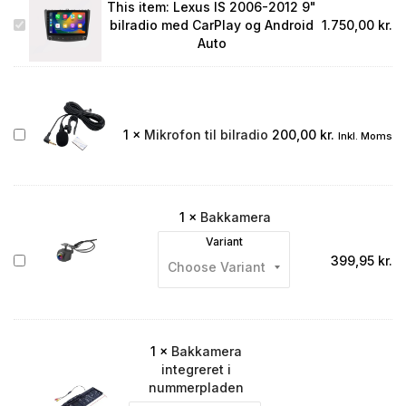
This item:
Lexus IS 2006-2012 9"
Lexus
bilradio med CarPlay og Android
1.750,00
kr.
IS
Auto
2006-
2012
9"
bilradio
med
Mikrofon
1
×
Mikrofon til bilradio
200,00
kr.
Inkl. Moms
CarPlay
til
og
bilradio
Android
Auto
1
×
Bakkamera
Variant
Bakkamera
399,95
kr.
1
×
Bakkamera
integreret i
nummerpladen