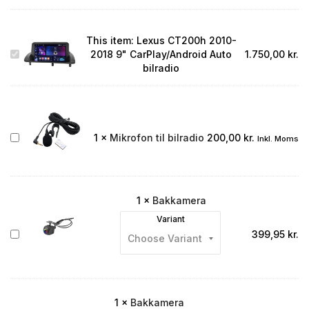
This item:
Lexus CT200h 2010-
Lexus
2018 9" CarPlay/Android Auto
1.750,00
kr.
CT200h
bilradio
2010-
2018
9"
CarPlay/Android
Auto
Mikrofon
1
×
Mikrofon til bilradio
200,00
kr.
Inkl. Moms
bilradio
til
bilradio
1
×
Bakkamera
Variant
Bakkamera
399,95
kr.
1
×
Bakkamera