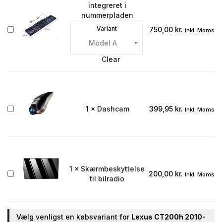
integreret i
nummerpladen
Bakkamera
Variant
750,00
kr.
Inkl. Moms
integreret
i
nummerpladen
Clear
Dashcam
1
×
Dashcam
399,95
kr.
Inkl. Moms
1
×
Skærmbeskyttelse
Skærmbeskyttelse
200,00
kr.
Inkl. Moms
til bilradio
til
bilradio
Vælg venligst en købsvariant for
Lexus CT200h 2010-