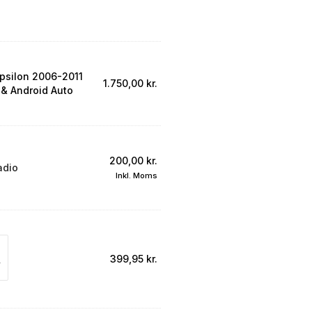
psilon 2006-2011
1.750,00
kr.
 & Android Auto
200,00
kr.
adio
Inkl. Moms
399,95
kr.