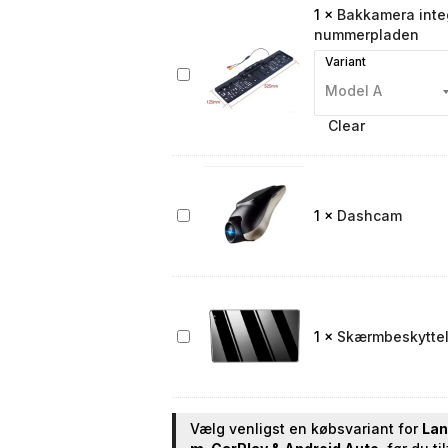
1
×
Bakkamera integ
nummerpladen
Variant
Bakkamera
integreret
i
Clear
nummerpladen
Dashcam
1
×
Dashcam
Skærmbeskyttelse
1
×
Skærmbeskyttels
til
bilradio
Vælg venligst en købsvariant for
Lan