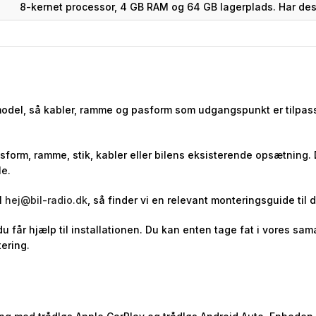
8-kernet processor, 4 GB RAM og 64 GB lagerplads. Har des
 model, så kabler, ramme og pasform som udgangspunkt er tilpass
asform, ramme, stik, kabler eller bilens eksisterende opsætning.
le.
l
hej@bil-radio.dk
, så finder vi en relevant monteringsguide til d
 du får hjælp til installationen. Du kan enten tage fat i vores 
ering.