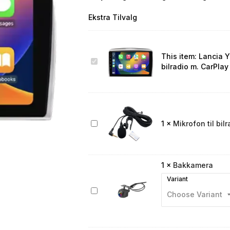
Ekstra Tilvalg
This item:
Lancia Y
Lancia
bilradio m. CarPlay
Ypsilon
2006-
2011
bilradio
m.
CarPlay
Mikrofon
1
×
Mikrofon til bilr
&
til
Android
bilradio
Auto
1
×
Bakkamera
Variant
Bakkamera