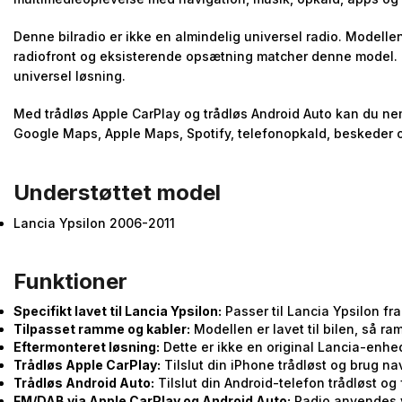
Denne bilradio er ikke en almindelig universel radio. Modellen
radiofront og eksisterende opsætning matcher denne model. 
universel løsning.
Med trådløs Apple CarPlay og trådløs Android Auto kan du nem
Google Maps, Apple Maps, Spotify, telefonopkald, beskeder 
Understøttet model
Lancia Ypsilon 2006-2011
Funktioner
Specifikt lavet til Lancia Ypsilon:
Passer til Lancia Ypsilon fr
Tilpasset ramme og kabler:
Modellen er lavet til bilen, så 
Eftermonteret løsning:
Dette er ikke en original Lancia-enhe
Trådløs Apple CarPlay:
Tilslut din iPhone trådløst og brug n
Trådløs Android Auto:
Tilslut din Android-telefon trådløst o
FM/DAB via Apple CarPlay og Android Auto:
Radio anvendes v