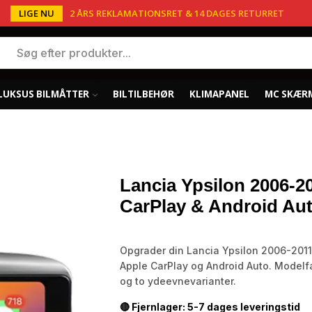
LIGE NU
2 ÅRS REKLAMATIONSRET & 14 DAGES RETURRET
LUKSUS BILMÅTTER
BILTILBEHØR
KLIMAPANEL
MC SKÆR
Lancia Ypsilon 2006-20
CarPlay & Android Au
Opgrader din Lancia Ypsilon 2006-2011
Apple CarPlay og Android Auto. Model
og to ydeevnevarianter.
🔴 Fjernlager: 5-7 dages leveringstid