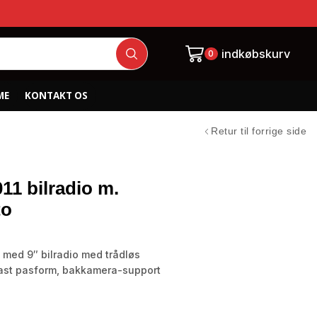
indkøbskurv
0
ME
KONTAKT OS
Retur til forrige side
11 bilradio m.
to
 med 9″ bilradio med trådløs
fast pasform, bakkamera-support