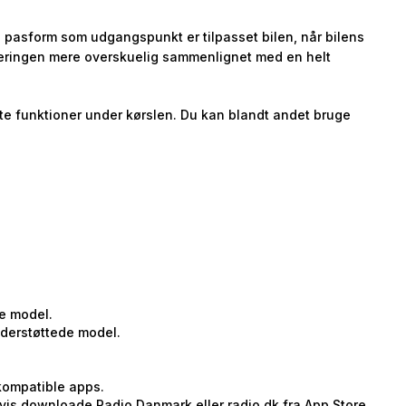
og pasform som udgangspunkt er tilpasset bilen, når bilens
teringen mere overskuelig sammenlignet med en helt
ste funktioner under kørslen. Du kan blandt andet bruge
ne model.
nderstøttede model.
 kompatible apps.
is downloade Radio Danmark eller radio.dk fra App Store