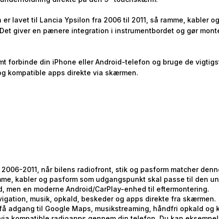
 er lavet til Lancia Ypsilon fra 2006 til 2011, så ramme, kabler 
Det giver en pænere integration i instrumentbordet og gør mon
t forbinde din iPhone eller Android-telefon og bruge de vigtig
og kompatible apps direkte via skærmen.
a 2006-2011, når bilens radiofront, stik og pasform matcher den
ramme, kabler og pasform som udgangspunkt skal passe til den u
d, men en moderne Android/CarPlay-enhed til eftermontering.
avigation, musik, opkald, beskeder og apps direkte fra skærmen.
g få adgang til Google Maps, musikstreaming, håndfri opkald og
ia kompatible radioapps gennem din telefon. Du kan eksempelv