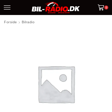
0
Forside
Bilradio