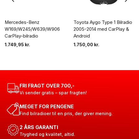
Mercedes-Benz
Toyota Aygo Type 1 Bilradio
W169/W245/W639/W906
2005-2014 med CarPlay &
CarPlay-bilradio
Android
1.749,95
kr.
1.750,00
kr.
FRI FRAGT OVER 700,-
Vi sender gratis – spar fragten!
MEGET FOR PENGENE
Find bilradioer til en pris, der giver mening.
2 ÅRS GARANTI
Tryghed og kvalitet, altid.