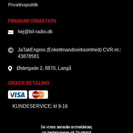
Privatlivspolitik
FIRMAINFORMATION
hej@bil-radio.dk
JaTakEngros (Enkeltmandsvirksomhed) CVR-nr.:
43878581
Østergade 2, 8870, Langå
SIKKER BETALING
KUNDESERVICE: kl 9-16
Se vores seneste anmeldelser,
og bedømmelse på Trustpilot