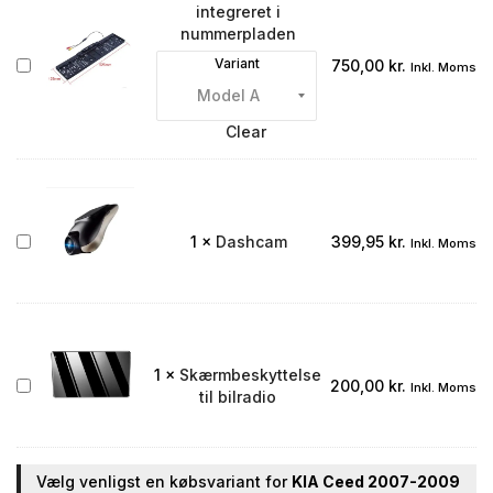
integreret i
nummerpladen
Bakkamera
Variant
750,00
kr.
Inkl. Moms
integreret
i
nummerpladen
Clear
Dashcam
1
×
Dashcam
399,95
kr.
Inkl. Moms
1
×
Skærmbeskyttelse
Skærmbeskyttelse
200,00
kr.
Inkl. Moms
til bilradio
til
bilradio
Vælg venligst en købsvariant for
KIA Ceed 2007-2009