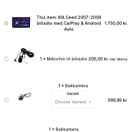
This item:
KIA Ceed 2007-2009
KIA
bilradio med CarPlay & Android
1.750,00
kr.
Ceed
Auto
2007-
2009
bilradio
med
CarPlay
Mikrofon
1
×
Mikrofon til bilradio
200,00
kr.
Inkl. Moms
&
til
Android
bilradio
Auto
1
×
Bakkamera
Variant
Bakkamera
399,95
kr.
1
×
Bakkamera