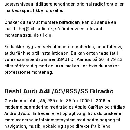
udstyrsniveau, tidligere ændringer, original radiofront eller
markedsspecifikke forskelle.
Ønsker du selv at montere bilradioen, kan du sende en
mail til
hej@bil-radio.dk
, så finder vi en relevant
monteringsguide til dig.
Er du ikke tryg ved selv at montere enheden, anbefaler vi,
at du får hjælp til installationen. Du kan enten tage fat i
vores samarbejdspartner SSAUTO i Aarhus på
50 14 79 43
eller rådføre dig med en lokal mekaniker, hvis du ønsker
professionel montering.
Bestil Audi A4L/A5/RS5/S5 Bilradio
Giv din Audi A4L, A5, RS5 eller S5 fra 2009 til 2016 en
moderne opgradering med trådløs Apple CarPlay og trådløs
Android Auto. Enheden er et oplagt valg, hvis du ønsker et
mere moderne infotainmentsystem med bedre adgang til
navigation, musik, opkald og apps direkte fra bilens