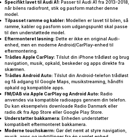
Specifikt lavet til Audi A1:
Passer til Audi A1 fra 2013-2018,
når bilens radiofront, stik og pasform matcher denne
model.
Tilpasset ramme og kabler:
Modellen er lavet til bilen, så
ramme, kabler og pasform som udgangspunkt skal passe
til den understøttede model.
Eftermonteret løsning:
Dette er ikke en original Audi-
enhed, men en moderne Android/CarPlay-enhed til
eftermontering.
Trådløs Apple CarPlay:
Tilslut din iPhone trådløst og brug
navigation, musik, opkald, beskeder og apps direkte fra
skærmen.
Trådløs Android Auto:
Tilslut din Android-telefon trådløst
og få adgang til Google Maps, musikstreaming, håndfri
opkald og kompatible apps.
FM/DAB via Apple CarPlay og Android Auto:
Radio
anvendes via kompatible radioapps gennem din telefon.
Du kan eksempelvis downloade Radio Danmark eller
radio.dk fra App Store eller Google Play Store.
Understøtter bakkamera:
Enheden understøtter
kompatibelt eftermonteret bakkamera.
Moderne touchskærm:
Gør det nemt at styre navigation,
musik, apps og indstillinger fra én samlet enhed.