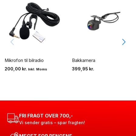
Mikrofon til bilradio
Bakkamera
200,00
kr.
399,95
kr.
Inkl. Moms
FRI FRAGT OVER 700,-
Vi sender gratis – spar fragten!
MEGET FOR PENGENE