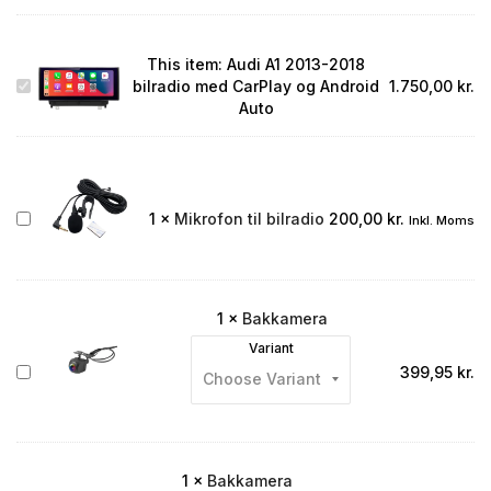
This item:
Audi A1 2013-2018
Audi
bilradio med CarPlay og Android
1.750,00
kr.
A1
Auto
2013-
2018
bilradio
med
CarPlay
Mikrofon
1
×
Mikrofon til bilradio
200,00
kr.
Inkl. Moms
og
til
Android
bilradio
Auto
1
×
Bakkamera
Variant
Bakkamera
399,95
kr.
1
×
Bakkamera