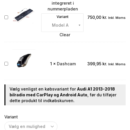
integreret i
nummerpladen
Bakkamera
Variant
750,00
kr.
Inkl. Moms
integreret
i
nummerpladen
Clear
Dashcam
1
×
Dashcam
399,95
kr.
Inkl. Moms
Vælg venligst en købsvariant for
Audi A1 2013-2018
bilradio med CarPlay og Android Auto
, før du tilføjer
dette produkt til indkøbskurven.
Variant