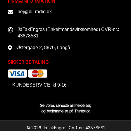
FIRMAINFORMATION
hej@bil-radio.dk
JaTakEngros (Enkeltmandsvirksomhed) CVR-nr.:
43878581
Østergade 2, 8870, Langå
SIKKER BETALING
KUNDESERVICE: kl 9-16
Se vores seneste anmeldelser,
og bedømmelse på Trustpilot
© 2026 JaTakEngros CVR-nr.: 43878581