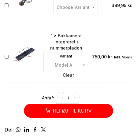
Bakkamera
399,95
kr.
1
×
Bakkamera
integreret i
nummerpladen
Bakkamera
Variant
750,00
kr.
Inkl. Moms
integreret
i
nummerpladen
Clear
TILFØJ TIL KURV
Del: