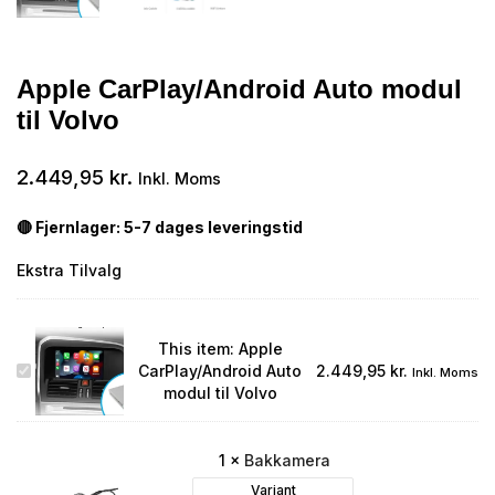
Apple CarPlay/Android Auto modul
til Volvo
2.449,95
kr.
Inkl. Moms
🔴 Fjernlager: 5-7 dages leveringstid
Ekstra Tilvalg
This item:
Apple
Apple
CarPlay/Android Auto
2.449,95
kr.
Inkl. Moms
CarPlay/Android
modul til Volvo
Auto
modul
til
1
×
Bakkamera
Volvo
Variant