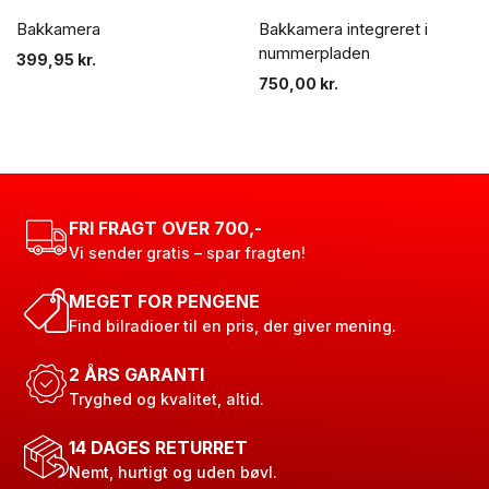
Bakkamera
Bakkamera integreret i
nummerpladen
399,95
kr.
750,00
kr.
FRI FRAGT OVER 700,-
Vi sender gratis – spar fragten!
MEGET FOR PENGENE
Find bilradioer til en pris, der giver mening.
2 ÅRS GARANTI
Tryghed og kvalitet, altid.
14 DAGES RETURRET
Nemt, hurtigt og uden bøvl.