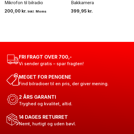
Mikrofon til bilradio
Bakkamera
200,00
kr.
399,95
kr.
Inkl. Moms
FRI FRAGT OVER 700,-
Vi sender gratis – spar fragten!
MEGET FOR PENGENE
Find bilradioer til en pris, der giver mening.
2 ÅRS GARANTI
Tryghed og kvalitet, altid.
14 DAGES RETURRET
Nemt, hurtigt og uden bøvl.