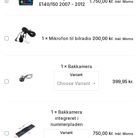
Toyota
1.750,00
kr.
Inkl. Moms
E140/150 2007 - 2012
Corolla
E140/150
2007
-
2012
Mikrofon
1
×
Mikrofon til bilradio
200,00
kr.
Inkl. Moms
til
bilradio
1
×
Bakkamera
Variant
Bakkamera
399,95
kr.
1
×
Bakkamera
integreret i
nummerpladen
Bakkamera
Variant
750,00
kr.
Inkl. Moms