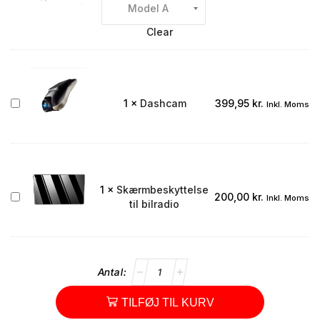
integreret
i
nummerpladen
Clear
Dashcam
1
×
Dashcam
399,95
kr.
Inkl. Moms
1
×
Skærmbeskyttelse
Skærmbeskyttelse
200,00
kr.
Inkl. Moms
til bilradio
til
bilradio
TILFØJ TIL KURV