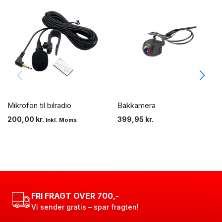
Mikrofon til bilradio
Bakkamera
200,00
kr.
399,95
kr.
Inkl. Moms
FRI FRAGT OVER 700,-
Vi sender gratis – spar fragten!