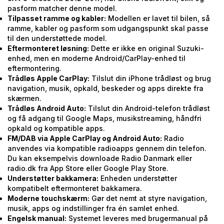
pasform matcher denne model.
Tilpasset ramme og kabler:
Modellen er lavet til bilen, så
ramme, kabler og pasform som udgangspunkt skal passe
til den understøttede model.
Eftermonteret løsning:
Dette er ikke en original Suzuki-
enhed, men en moderne Android/CarPlay-enhed til
eftermontering.
Trådløs Apple CarPlay:
Tilslut din iPhone trådløst og brug
navigation, musik, opkald, beskeder og apps direkte fra
skærmen.
Trådløs Android Auto:
Tilslut din Android-telefon trådløst
og få adgang til Google Maps, musikstreaming, håndfri
opkald og kompatible apps.
FM/DAB via Apple CarPlay og Android Auto:
Radio
anvendes via kompatible radioapps gennem din telefon.
Du kan eksempelvis downloade Radio Danmark eller
radio.dk fra App Store eller Google Play Store.
Understøtter bakkamera:
Enheden understøtter
kompatibelt eftermonteret bakkamera.
Moderne touchskærm:
Gør det nemt at styre navigation,
musik, apps og indstillinger fra én samlet enhed.
Engelsk manual:
Systemet leveres med brugermanual på