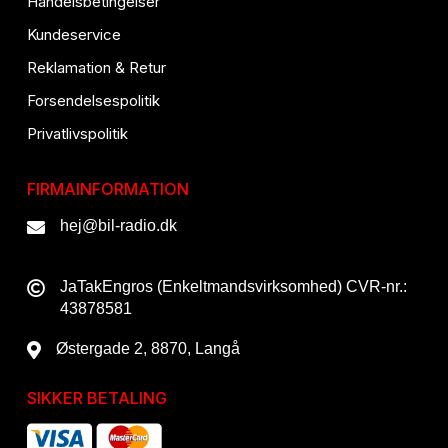
Handelsbetingelser
Kundeservice
Reklamation & Retur
Forsendelsespolitik
Privatlivspolitik
FIRMAINFORMATION
hej@bil-radio.dk
JaTakEngros (Enkeltmandsvirksomhed) CVR-nr.:
43878581
Østergade 2, 8870, Langå
SIKKER BETALING