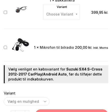
1
×
Bakkamera
Variant
Bakkamera
399,95
kr.
Mikrofon
1
×
Mikrofon til bilradio
200,00
kr.
Inkl. Moms
til
bilradio
Vælg venligst en købsvariant for
Suzuki SX4 S-Cross
2012-2017 CarPlay/Android Auto
, før du tilføjer dette
produkt til indkøbskurven.
Variant