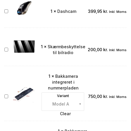
2017
CarPlay/Android
Dashcam
1
×
Dashcam
399,95
kr.
Inkl. Moms
Auto
1
×
Skærmbeskyttelse
Skærmbeskyttelse
200,00
kr.
Inkl. Moms
til bilradio
til
bilradio
1
×
Bakkamera
integreret i
nummerpladen
Bakkamera
Variant
750,00
kr.
Inkl. Moms
integreret
i
nummerpladen
Clear