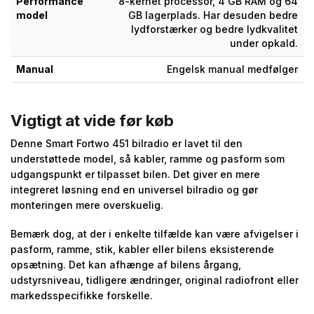
Performance
8-kernet processor, 4 GB RAM og 64
model
GB lagerplads. Har desuden bedre
lydforstærker og bedre lydkvalitet
under opkald.
Manual
Engelsk manual medfølger
Vigtigt at vide før køb
Denne Smart Fortwo 451 bilradio er lavet til den
understøttede model, så kabler, ramme og pasform som
udgangspunkt er tilpasset bilen. Det giver en mere
integreret løsning end en universel bilradio og gør
monteringen mere overskuelig.
Bemærk dog, at der i enkelte tilfælde kan være afvigelser i
pasform, ramme, stik, kabler eller bilens eksisterende
opsætning. Det kan afhænge af bilens årgang,
udstyrsniveau, tidligere ændringer, original radiofront eller
markedsspecifikke forskelle.