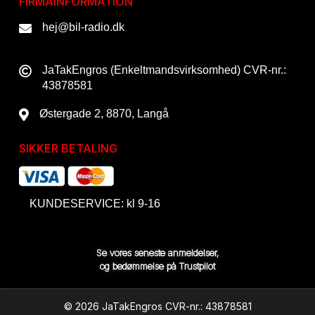
FIRMAINFORMATION
hej@bil-radio.dk
JaTakEngros (Enkeltmandsvirksomhed) CVR-nr.:
43878581
Østergade 2, 8870, Langå
SIKKER BETALING
KUNDESERVICE: kl 9-16
Se vores seneste anmeldelser,
og bedømmelse på Trustpilot
© 2026 JaTakEngros CVR-nr.: 43878581