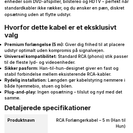
enheder som DVD-afspiller, bilstereo og HDTV – perfekt når
standardkabler ikke rækker, og du ønsker en pæn, diskret
opsætning uden at flytte udstyr.
Hvorfor dette kabel er et eksklusivt
valg
Premium forlængelse (5 m):
Giver dig frihed til at placere
udstyr optimalt uden kompromis på signalvejen.
Universel kompatibilitet:
Standard RCA (phono) stik passer
til de fleste lyd- og videoenheder.
Sikker pasform:
Han-til-hun-designet giver en fast og
stabil forbindelse mellem eksisterende RCA-kabler.
Rydelig installation:
Længden gør kabelstyring nemmere i
både hjemmebio, stuen og bilen.
Plug-and-play:
Ingen opsætning – tilslut og nyd med det
samme.
Detaljerede specifikationer
Produktnavn
RCA Forlængerkabel – 5 m (Han til
Hun)