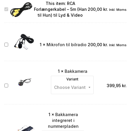
This item:
RCA
RCA
Forlængerkabel – 5m (Han
200,00
kr.
Inkl. Moms
Forlængerkabel
til Hun) til Lyd & Video
–
5m
(Han
til
Hun)
Mikrofon
1
×
Mikrofon til bilradio
200,00
kr.
Inkl. Moms
til
til
Lyd
bilradio
&
Video
1
×
Bakkamera
Variant
Bakkamera
399,95
kr.
1
×
Bakkamera
integreret i
nummerpladen