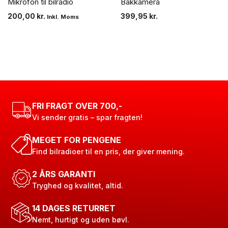
Mikrofon til bilradio
Bakkamera
200,00
kr.
399,95
kr.
Inkl. Moms
FRI FRAGT OVER 700,-
Vi sender gratis – spar fragten!
MEGET FOR PENGENE
Find bilradioer til en pris, der giver mening.
2 ÅRS GARANTI
Tryghed og kvalitet, altid.
14 DAGES RETURRET
Nemt, hurtigt og uden bøvl.