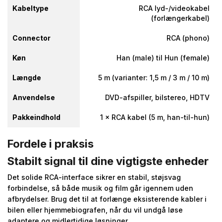
Kabeltype
RCA lyd-/videokabel
(forlængerkabel)
Connector
RCA (phono)
Køn
Han (male) til Hun (female)
Længde
5 m (varianter: 1,5 m / 3 m / 10 m)
Anvendelse
DVD-afspiller, bilstereo, HDTV
Pakkeindhold
1 × RCA kabel (5 m, han-til-hun)
Fordele i praksis
Stabilt signal til dine vigtigste enheder
Det solide RCA-interface sikrer en stabil, støjsvag
forbindelse, så både musik og film går igennem uden
afbrydelser. Brug det til at forlænge eksisterende kabler i
bilen eller hjemmebiografen, når du vil undgå løse
adaptere og midlertidige løsninger.