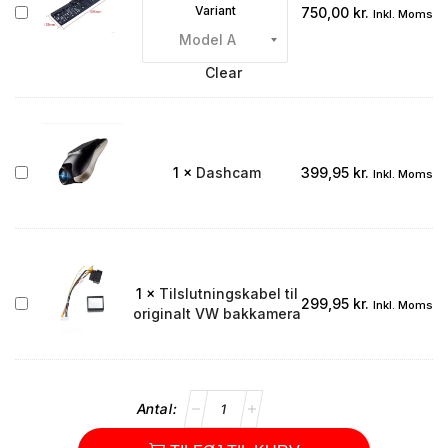
Bakkamera
Variant
750,00
kr.
Inkl. Moms
integreret
i
nummerpladen
Clear
Dashcam
1
×
Dashcam
399,95
kr.
Inkl. Moms
1
×
Tilslutningskabel til
Tilslutningskabel
299,95
kr.
Inkl. Moms
originalt VW bakkamera
til
originalt
VW
bakkamera