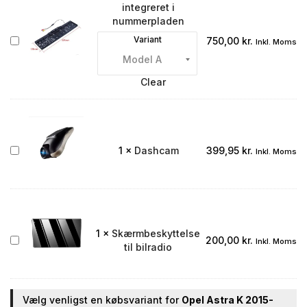
integreret i
nummerpladen
Bakkamera
Variant
750,00
kr.
Inkl. Moms
integreret
i
nummerpladen
Clear
Dashcam
1
×
Dashcam
399,95
kr.
Inkl. Moms
1
×
Skærmbeskyttelse
Skærmbeskyttelse
200,00
kr.
Inkl. Moms
til bilradio
til
bilradio
Vælg venligst en købsvariant for
Opel Astra K 2015-