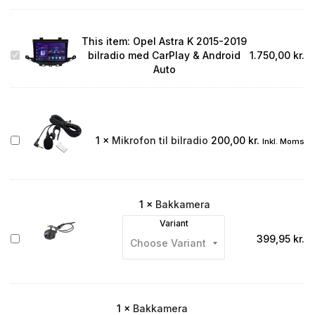
This item:
Opel Astra K 2015-2019
Opel
bilradio med CarPlay & Android
1.750,00
kr.
Astra
Auto
K
2015-
2019
bilradio
med
Mikrofon
1
×
Mikrofon til bilradio
200,00
kr.
Inkl. Moms
CarPlay
til
&
bilradio
Android
Auto
1
×
Bakkamera
Variant
Bakkamera
399,95
kr.
1
×
Bakkamera