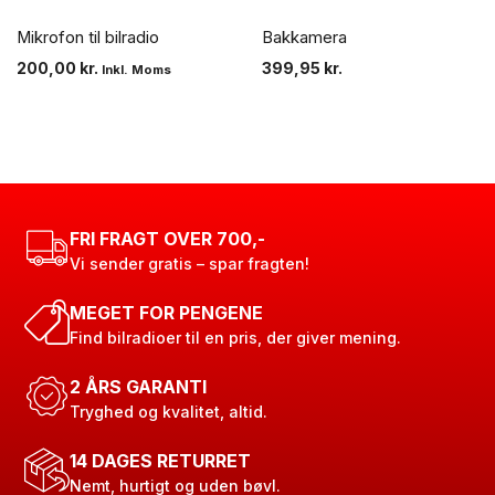
Mikrofon til bilradio
Bakkamera
200,00
kr.
399,95
kr.
Inkl. Moms
FRI FRAGT OVER 700,-
Vi sender gratis – spar fragten!
MEGET FOR PENGENE
Find bilradioer til en pris, der giver mening.
2 ÅRS GARANTI
Tryghed og kvalitet, altid.
14 DAGES RETURRET
Nemt, hurtigt og uden bøvl.