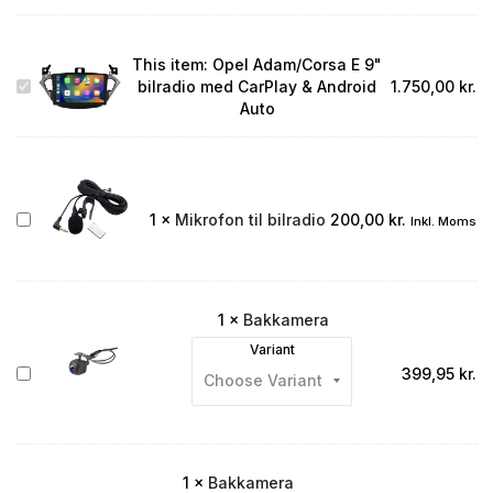
This item:
Opel Adam/Corsa E 9"
Opel
bilradio med CarPlay & Android
1.750,00
kr.
Adam/Corsa
Auto
E
9"
bilradio
med
CarPlay
Mikrofon
1
×
Mikrofon til bilradio
200,00
kr.
Inkl. Moms
&
til
Android
bilradio
Auto
1
×
Bakkamera
Variant
Bakkamera
399,95
kr.
1
×
Bakkamera