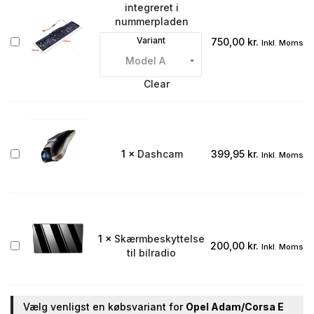
integreret i
nummerpladen
Bakkamera
Variant
750,00
kr.
Inkl. Moms
integreret
i
nummerpladen
Clear
Dashcam
1
×
Dashcam
399,95
kr.
Inkl. Moms
1
×
Skærmbeskyttelse
Skærmbeskyttelse
200,00
kr.
Inkl. Moms
til bilradio
til
bilradio
Vælg venligst en købsvariant for
Opel Adam/Corsa E