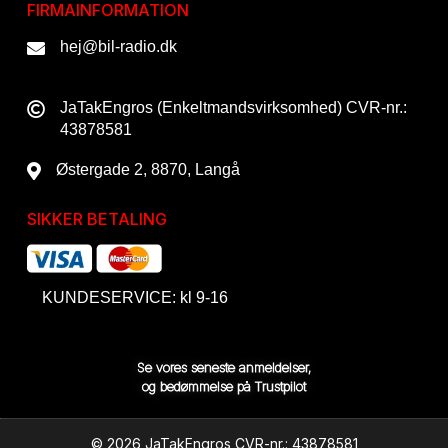
FIRMAINFORMATION
hej@bil-radio.dk
JaTakEngros (Enkeltmandsvirksomhed) CVR-nr.:
43878581
Østergade 2, 8870, Langå
SIKKER BETALING
KUNDESERVICE: kl 9-16
Se vores seneste anmeldelser,
og bedømmelse på Trustpilot
© 2026 JaTakEngros CVR-nr.: 43878581