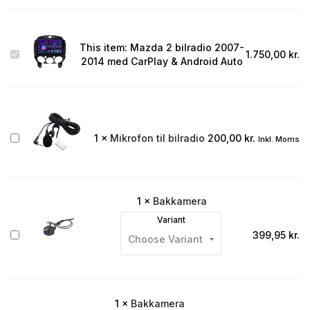
This item:
Mazda 2 bilradio 2007-
Mazda
1.750,00
kr.
2014 med CarPlay & Android Auto
2
bilradio
2007-
2014
med
CarPlay
Mikrofon
1
×
Mikrofon til bilradio
200,00
kr.
Inkl. Moms
&
til
Android
bilradio
Auto
1
×
Bakkamera
Variant
Bakkamera
399,95
kr.
1
×
Bakkamera