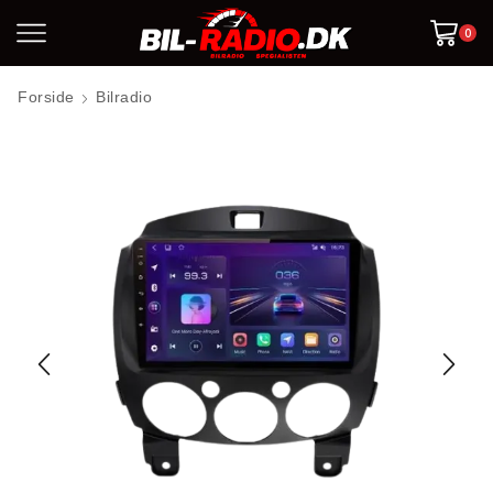
0
Forside
Bilradio