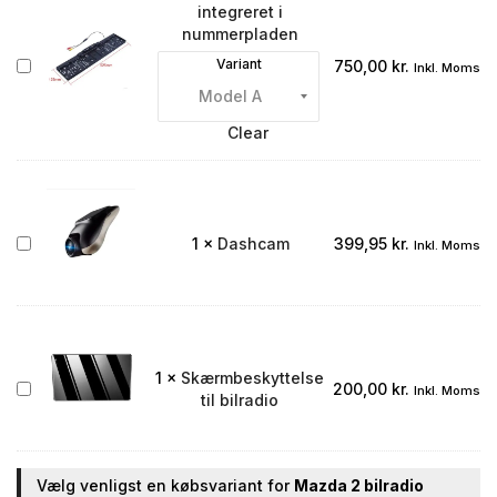
integreret i
nummerpladen
Bakkamera
Variant
750,00
kr.
Inkl. Moms
integreret
i
nummerpladen
Clear
Dashcam
1
×
Dashcam
399,95
kr.
Inkl. Moms
1
×
Skærmbeskyttelse
Skærmbeskyttelse
200,00
kr.
Inkl. Moms
til bilradio
til
bilradio
Vælg venligst en købsvariant for
Mazda 2 bilradio