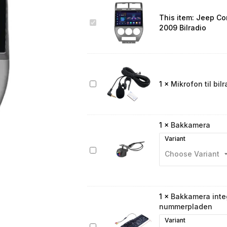
This item:
Jeep Co
Jeep
2009 Bilradio
Compass
2007
2008
2009
Bilradio
Mikrofon
1
×
Mikrofon til bilr
til
bilradio
1
×
Bakkamera
Variant
Bakkamera
1
×
Bakkamera integ
nummerpladen
Variant
Bakkamera