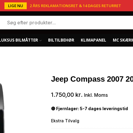
LIGE NU
2 ÅRS REKLAMATIONSRET & 14 DAGES RETURRET
LUKSUS BILMÅTTER
BILTILBEHØR
KLIMAPANEL
MC SKÆR
Jeep Compass 2007 200
1.750,00
kr.
Inkl. Moms
🔴 Fjernlager: 5-7 dages leveringstid
Ekstra Tilvalg