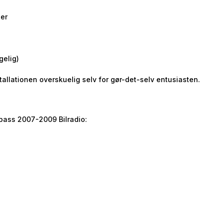
ger
gelig)
allationen overskuelig selv for gør-det-selv entusiasten.
mpass 2007-2009 Bilradio: