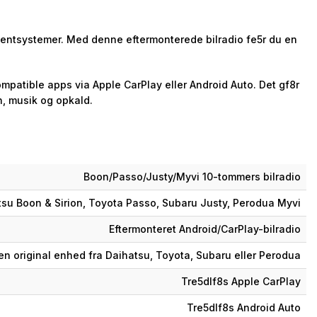
mentsystemer. Med denne eftermonterede bilradio fe5r du en
mpatible apps via Apple CarPlay eller Android Auto. Det gf8r
n, musik og opkald.
Boon/Passo/Justy/Myvi 10-tommers bilradio
su Boon & Sirion, Toyota Passo, Subaru Justy, Perodua Myvi
Eftermonteret Android/CarPlay-bilradio
 en original enhed fra Daihatsu, Toyota, Subaru eller Perodua
Tre5dlf8s Apple CarPlay
Tre5dlf8s Android Auto