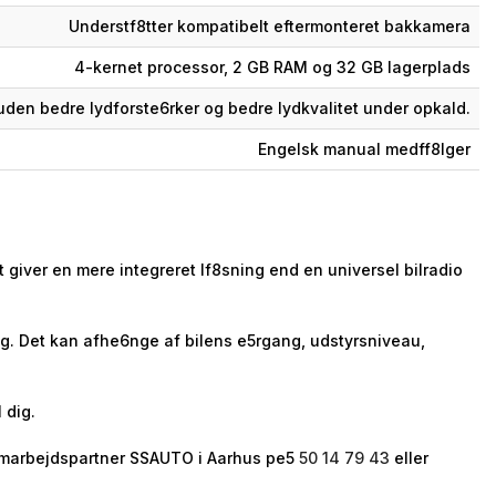
Understf8tter kompatibelt eftermonteret bakkamera
4-kernet processor, 2 GB RAM og 32 GB lagerplads
den bedre lydforste6rker og bedre lydkvalitet under opkald.
Engelsk manual medff8lger
 giver en mere integreret lf8sning end en universel bilradio
ing. Det kan afhe6nge af bilens e5rgang, udstyrsniveau,
 dig.
s samarbejdspartner SSAUTO i Aarhus pe5
50 14 79 43
eller