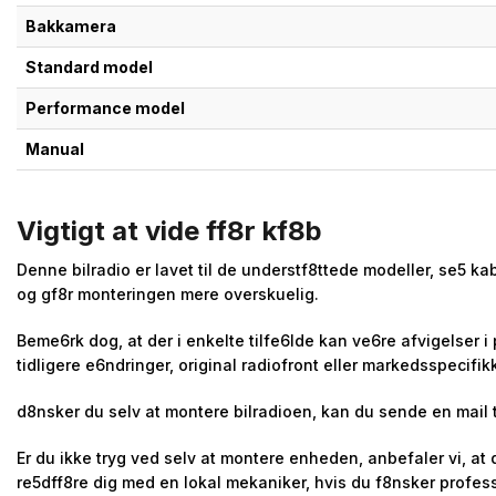
Bakkamera
Standard model
Performance model
Manual
Vigtigt at vide ff8r kf8b
Denne bilradio er lavet til de understf8ttede modeller, se5 k
og gf8r monteringen mere overskuelig.
Beme6rk dog, at der i enkelte tilfe6lde kan ve6re afvigelser 
tidligere e6ndringer, original radiofront eller markedsspecifik
d8nsker du selv at montere bilradioen, kan du sende en mail t
Er du ikke tryg ved selv at montere enheden, anbefaler vi, at
re5dff8re dig med en lokal mekaniker, hvis du f8nsker profes