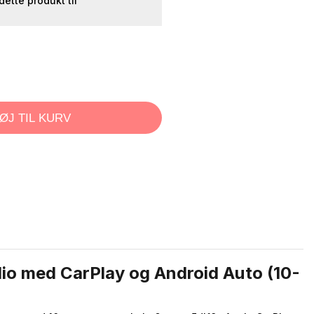
 dette produkt til
FØJ TIL KURV
dio med CarPlay og Android Auto (10-