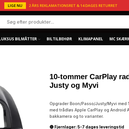
LIGE NU
2 ÅRS REKLAMATIONSRET & 14 DAGES RETURRET
LUKSUS BILMÅTTER
BILTILBEHØR
KLIMAPANEL
MC SKÆR
10-tommer CarPlay rad
Justy og Myvi
Opgrader Boon/Passo/Justy/Myvi med 1
med trådløs Apple CarPlay og Android A
bakkamera og to varianter.
🔴 Fjernlager: 5-7 dages leveringstid