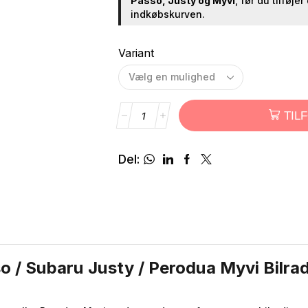
Passo, Justy og Myvi
, før du tilføjer
indkøbskurven.
Variant
TIL
Del:
o / Subaru Justy / Perodua Myvi Bilra