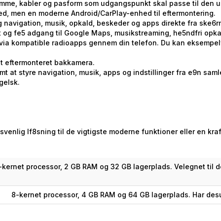
 ramme, kabler og pasform som udgangspunkt skal passe til den 
hed, men en moderne Android/CarPlay-enhed til eftermontering.
ug navigation, musik, opkald, beskeder og apps direkte fra ske6
st og fe5 adgang til Google Maps, musikstreaming, he5ndfri opk
ia kompatible radioapps gennem din telefon. Du kan eksempelv
t eftermonteret bakkamera.
 at styre navigation, musik, apps og indstillinger fra e9n saml
gelsk.
isvenlig lf8sning til de vigtigste moderne funktioner eller en k
-kernet processor, 2 GB RAM og 32 GB lagerplads. Velegnet til 
8-kernet processor, 4 GB RAM og 64 GB lagerplads. Har desu