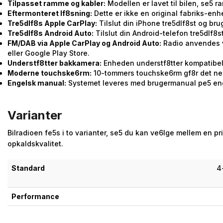
Tilpasset ramme og kabler:
Modellen er lavet til bilen, se5
Eftermonteret lf8sning:
Dette er ikke en original fabriks-en
Tre5dlf8s Apple CarPlay:
Tilslut din iPhone tre5dlf8st og br
Tre5dlf8s Android Auto:
Tilslut din Android-telefon tre5dlf8
FM/DAB via Apple CarPlay og Android Auto:
Radio anvendes v
eller Google Play Store.
Understf8tter bakkamera:
Enheden understf8tter kompatibel
Moderne touchske6rm:
10-tommers touchske6rm gf8r det nemt
Engelsk manual:
Systemet leveres med brugermanual pe5 en
Varianter
Bilradioen fe5s i to varianter, se5 du kan ve6lge mellem en pr
opkaldskvalitet.
Standard
4
Performance