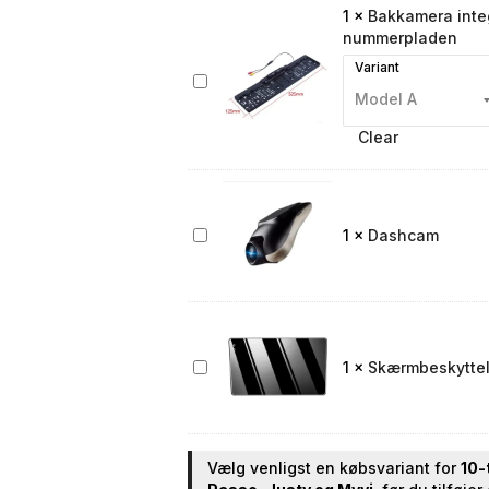
1
×
Bakkamera integ
nummerpladen
Variant
Bakkamera
integreret
i
Clear
nummerpladen
Dashcam
1
×
Dashcam
Skærmbeskyttelse
1
×
Skærmbeskyttels
til
bilradio
Vælg venligst en købsvariant for
10-