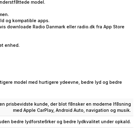
understf8ttede model.
rmen.
ald og kompatible apps.
is downloade Radio Danmark eller radio.dk fra App Store
et enhed.
raftigere model med hurtigere ydeevne, bedre lyd og bedre
den prisbevidste kunde, der blot f8nsker en moderne lf8sning
med Apple CarPlay, Android Auto, navigation og musik.
den bedre lydforste6rker og bedre lydkvalitet under opkald.