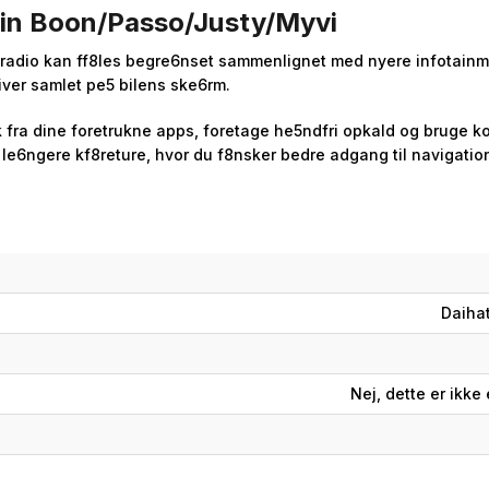
din Boon/Passo/Justy/Myvi
le radio kan ff8les begre6nset sammenlignet med nyere infotain
iver samlet pe5 bilens ske6rm.
 fra dine foretrukne apps, foretage he5ndfri opkald og bruge ko
g le6ngere kf8reture, hvor du f8nsker bedre adgang til navigatio
Daihat
Nej, dette er ikke