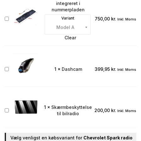
integreret i
nummerpladen
Bakkamera
Variant
750,00
kr.
Inkl. Moms
integreret
i
nummerpladen
Clear
Dashcam
1
×
Dashcam
399,95
kr.
Inkl. Moms
1
×
Skærmbeskyttelse
Skærmbeskyttelse
200,00
kr.
Inkl. Moms
til bilradio
til
bilradio
Vælg venligst en købsvariant for
Chevrolet Spark radio