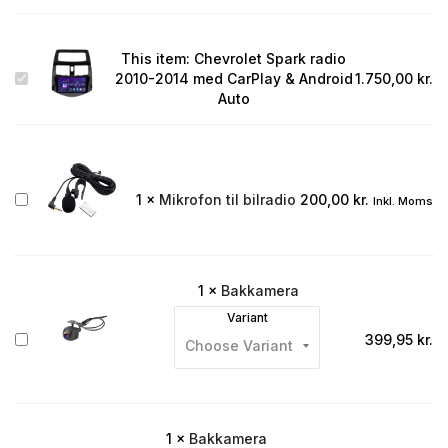
This item:
Chevrolet Spark radio
Chevrolet
2010-2014 med CarPlay & Android
1.750,00
kr.
Spark
Auto
radio
2010-
2014
med
CarPlay
Mikrofon
1
×
Mikrofon til bilradio
200,00
kr.
Inkl. Moms
&
til
Android
bilradio
Auto
1
×
Bakkamera
Variant
Bakkamera
399,95
kr.
1
×
Bakkamera