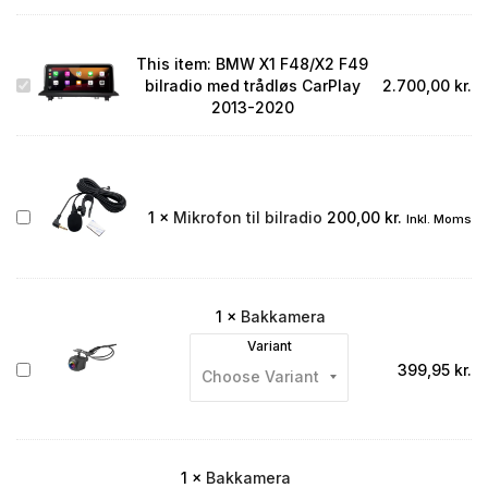
This item:
BMW X1 F48/X2 F49
BMW
bilradio med trådløs CarPlay
2.700,00
kr.
X1
2013-2020
F48/X2
F49
bilradio
med
trådløs
Mikrofon
1
×
Mikrofon til bilradio
200,00
kr.
Inkl. Moms
CarPlay
til
2013-
bilradio
2020
1
×
Bakkamera
Variant
Bakkamera
399,95
kr.
1
×
Bakkamera