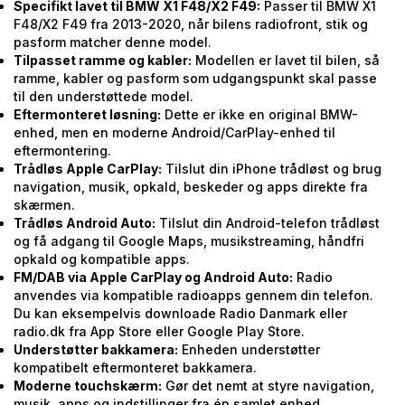
Specifikt lavet til BMW X1 F48/X2 F49:
Passer til BMW X1
F48/X2 F49 fra 2013-2020, når bilens radiofront, stik og
pasform matcher denne model.
Tilpasset ramme og kabler:
Modellen er lavet til bilen, så
ramme, kabler og pasform som udgangspunkt skal passe
til den understøttede model.
Eftermonteret løsning:
Dette er ikke en original BMW-
enhed, men en moderne Android/CarPlay-enhed til
eftermontering.
Trådløs Apple CarPlay:
Tilslut din iPhone trådløst og brug
navigation, musik, opkald, beskeder og apps direkte fra
skærmen.
Trådløs Android Auto:
Tilslut din Android-telefon trådløst
og få adgang til Google Maps, musikstreaming, håndfri
opkald og kompatible apps.
FM/DAB via Apple CarPlay og Android Auto:
Radio
anvendes via kompatible radioapps gennem din telefon.
Du kan eksempelvis downloade Radio Danmark eller
radio.dk fra App Store eller Google Play Store.
Understøtter bakkamera:
Enheden understøtter
kompatibelt eftermonteret bakkamera.
Moderne touchskærm:
Gør det nemt at styre navigation,
musik, apps og indstillinger fra én samlet enhed.