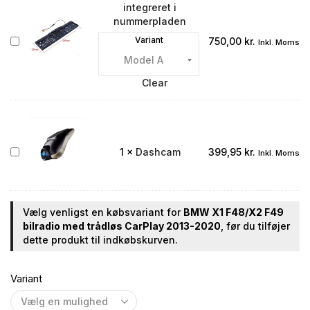
integreret i
nummerpladen
Bakkamera
Variant
750,00
kr.
Inkl. Moms
integreret
i
nummerpladen
Clear
Dashcam
1
×
Dashcam
399,95
kr.
Inkl. Moms
Vælg venligst en købsvariant for
BMW X1 F48/X2 F49
bilradio med trådløs CarPlay 2013-2020
, før du tilføjer
dette produkt til indkøbskurven.
Variant