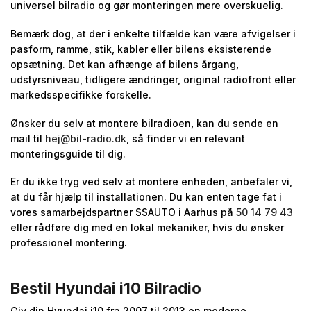
universel bilradio og gør monteringen mere overskuelig.
Bemærk dog, at der i enkelte tilfælde kan være afvigelser i
pasform, ramme, stik, kabler eller bilens eksisterende
opsætning. Det kan afhænge af bilens årgang,
udstyrsniveau, tidligere ændringer, original radiofront eller
markedsspecifikke forskelle.
Ønsker du selv at montere bilradioen, kan du sende en
mail til
hej@bil-radio.dk
, så finder vi en relevant
monteringsguide til dig.
Er du ikke tryg ved selv at montere enheden, anbefaler vi,
at du får hjælp til installationen. Du kan enten tage fat i
vores samarbejdspartner SSAUTO i Aarhus på
50 14 79 43
eller rådføre dig med en lokal mekaniker, hvis du ønsker
professionel montering.
Bestil Hyundai i10 Bilradio
Giv din Hyundai i10 fra 2007 til 2013 en moderne