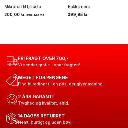
Mikrofon til bilradio
Bakkamera
200,00
kr.
399,95
kr.
Inkl. Moms
FRI FRAGT OVER 700,-
Vi sender gratis – spar fragten!
MEGET FOR PENGENE
Find bilradioer til en pris, der giver mening.
2 ÅRS GARANTI
Tryghed og kvalitet, altid.
14 DAGES RETURRET
Nemt, hurtigt og uden bøvl.