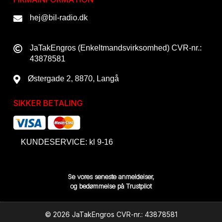
hej@bil-radio.dk
JaTakEngros (Enkeltmandsvirksomhed) CVR-nr.:
43878581
Østergade 2, 8870, Langå
SIKKER BETALING
KUNDESERVICE: kl 9-16
Se vores seneste anmeldelser,
og bedømmelse på Trustpilot
© 2026 JaTakEngros CVR-nr.: 43878581