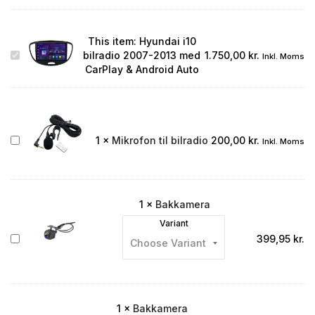
This item:
Hyundai i10
Hyundai
bilradio 2007-2013 med
1.750,00
kr.
Inkl. Moms
i10
CarPlay & Android Auto
bilradio
2007-
2013
med
CarPlay
Mikrofon
1
×
Mikrofon til bilradio
200,00
kr.
Inkl. Moms
&
til
Android
bilradio
Auto
1
×
Bakkamera
Variant
Bakkamera
399,95
kr.
1
×
Bakkamera