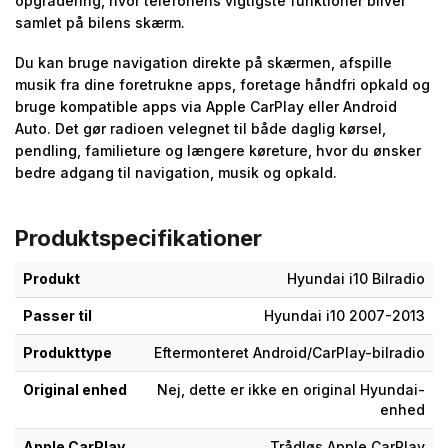
opgradering, hvor telefonens vigtigste funktioner bliver
samlet på bilens skærm.
Du kan bruge navigation direkte på skærmen, afspille
musik fra dine foretrukne apps, foretage håndfri opkald og
bruge kompatible apps via Apple CarPlay eller Android
Auto. Det gør radioen velegnet til både daglig kørsel,
pendling, familieture og længere køreture, hvor du ønsker
bedre adgang til navigation, musik og opkald.
Produktspecifikationer
Produkt
Hyundai i10 Bilradio
Passer til
Hyundai i10 2007-2013
Produkttype
Eftermonteret Android/CarPlay-bilradio
Original enhed
Nej, dette er ikke en original Hyundai-
enhed
Apple CarPlay
Trådløs Apple CarPlay