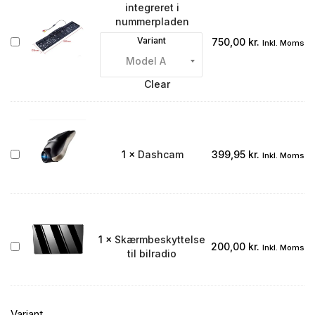
integreret i
nummerpladen
Bakkamera
Variant
750,00
kr.
Inkl. Moms
integreret
i
nummerpladen
Clear
Dashcam
1
×
Dashcam
399,95
kr.
Inkl. Moms
1
×
Skærmbeskyttelse
Skærmbeskyttelse
200,00
kr.
Inkl. Moms
til bilradio
til
bilradio
Variant