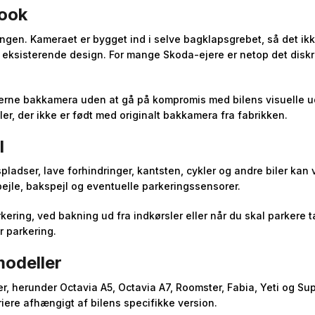
look
gen. Kameraet er bygget ind i selve bagklapsgrebet, så det ikke
 eksisterende design. For mange Skoda-ejere er netop det diskret
oderne bakkamera uden at gå på kompromis med bilens visuelle ud
er, der ikke er født med originalt bakkamera fra fabrikken.
l
pladser, lave forhindringer, kantsten, cykler og andre biler ka
pejle, bakspejl og eventuelle parkeringssensorer.
kering, ved bakning ud fra indkørsler eller når du skal parkere t
 parkering.
modeller
r, herunder Octavia A5, Octavia A7, Roomster, Fabia, Yeti og S
riere afhængigt af bilens specifikke version.