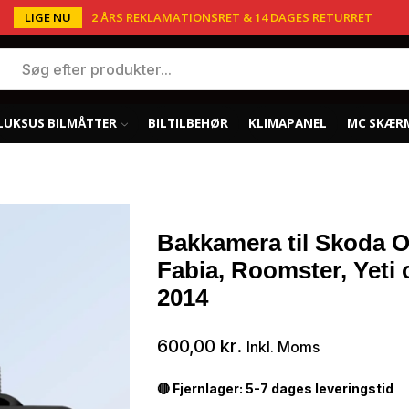
LIGE NU
2 ÅRS REKLAMATIONSRET & 14 DAGES RETURRET
LUKSUS BILMÅTTER
BILTILBEHØR
KLIMAPANEL
MC SKÆR
Bakkamera til Skoda O
Fabia, Roomster, Yeti
2014
600,00
kr.
Inkl. Moms
🔴 Fjernlager: 5-7 dages leveringstid