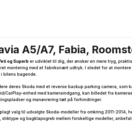
via A5/A7, Fabia, Roomst
Yeti og Superb
er udviklet til dig, der ønsker en mere tryg, prak
skret montering med et fabriksnært udtryk. I stedet for at mont
 i bilens bagende.
gradere deres Skoda med et reverse backup parking camera, som 
roid/CarPlay-enhed med kameraindgang, kan billedet fra kamerae
eringspladser og manøvrering tæt på forhindringer.
plagt valg til udvalgte Skoda-modeller fra omkring 2011-2014, h
 stiktype og bagklapsgreb mellem forskellige modeller, anbefal