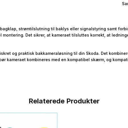
Sa
bagklap, strømtilslutning til baklys eller signalstyring samt for
l montering. Det sikrer, at kameraet tilsluttes korrekt, at ledni
diskret og praktisk bakkameraløsning til din Skoda. Det kombine
bør kameraet kombineres med en kompatibel skærm, og kompatibili
Relaterede Produkter