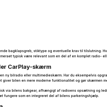
rende bagklapsgreb, stiktype og eventuelle krav til tilslutning. 
eraet typisk være relevant som en del af en komplet radio- el
eller CarPlay-skærm
f en ny bilradio eller multimedieskærm. Har du eksempelvis opg
Det giver bilen en mere moderne funktionalitet og gør skærmen m
tisk via bilens bakgear, afhængigt af radioens opsætning og led
det fungere som en integreret del af bilens parkeringshjælp.
a