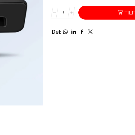
TIL
Del: