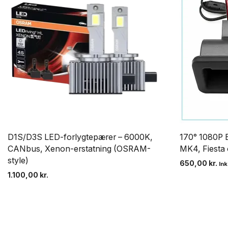
D1S/D3S LED-forlygtepærer – 6000K,
170° 1080P 
CANbus, Xenon-erstatning (OSRAM-
MK4, Fiesta
style)
650,00
kr.
In
1.100,00
kr.